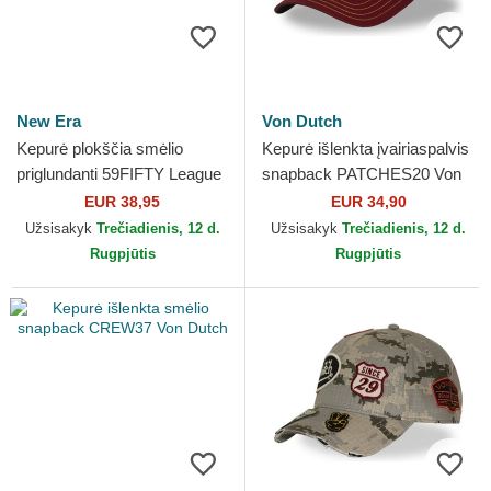
New Era
Von Dutch
Kepurė plokščia smėlio
Kepurė išlenkta įvairiaspalvis
priglundanti 59FIFTY League
snapback PATCHES20 Von
Essential New York Yankees
Dutch
EUR 38,95
EUR 34,90
MLB New Era
Užsisakyk
Trečiadienis, 12 d.
Užsisakyk
Trečiadienis, 12 d.
Rugpjūtis
Rugpjūtis