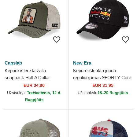
Capslab
New Era
Kepurė išlenkta žalia
Kepurė išlenkta juoda
snapback Half A Dollar
reguliuojamas 9FORTY Core
HALFB Hip Hop Dogz
Red Bull Racing Formula 1
EUR 34,90
EUR 31,95
Capslab
New Era
Užsisakyk
Trečiadienis, 12 d.
Užsisakyk
18–20 Rugpjūtis
Rugpjūtis