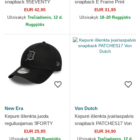
snapback 9SEVENTY
snapback E Frame Print
Stretch Snap Valentino Rossi
Visor Valentino Rossi VR46
EUR 42,95
EUR 31,95
VR46 MotoGP New Era
MotoGP New Era
Užsisakyk
Trečiadienis, 12 d.
Užsisakyk
18–20 Rugpjūtis
Rugpjūtis
New Era
Von Dutch
Kepurė išlenkta juoda
Kepurė išlenkta įvairiaspalvis
reguliuojamas 9FORTY
snapback PATCHES17 Von
League Essential Detroit
Dutch
EUR 25,95
EUR 34,90
Tigers MLB New Era
Užsisakyk
18–20 Rugpjūtis
Užsisakyk
Trečiadienis, 12 d.