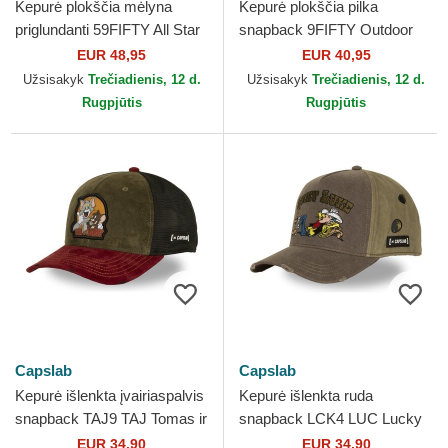
Kepurė plokščia mėlyna
Kepurė plokščia pilka
priglundanti 59FIFTY All Star
snapback 9FIFTY Outdoor
Game Los Angeles Dodgers
Icon Los Angeles Dodgers
EUR 48,95
EUR 40,95
MLB New Era
MLB New Era
Užsisakyk
Trečiadienis, 12 d.
Užsisakyk
Trečiadienis, 12 d.
Rugpjūtis
Rugpjūtis
Capslab
Capslab
Kepurė išlenkta įvairiaspalvis
Kepurė išlenkta ruda
snapback TAJ9 TAJ Tomas ir
snapback LCK4 LUC Lucky
Džeris Looney Tunes
Luke Capslab
EUR 34,90
EUR 34,90