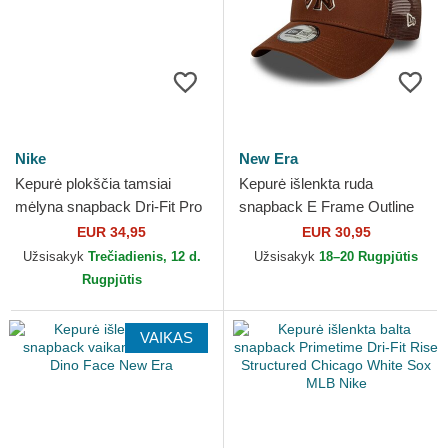
Nike
New Era
Kepurė plokščia tamsiai
Kepurė išlenkta ruda
mėlyna snapback Dri-Fit Pro
snapback E Frame Outline
Structured Square Bill New
New York Yankees MLB New
EUR 34,95
EUR 30,95
York Yankees MLB Nike
Era
Užsisakyk
Trečiadienis, 12 d.
Užsisakyk
18–20 Rugpjūtis
Rugpjūtis
VAIKAS