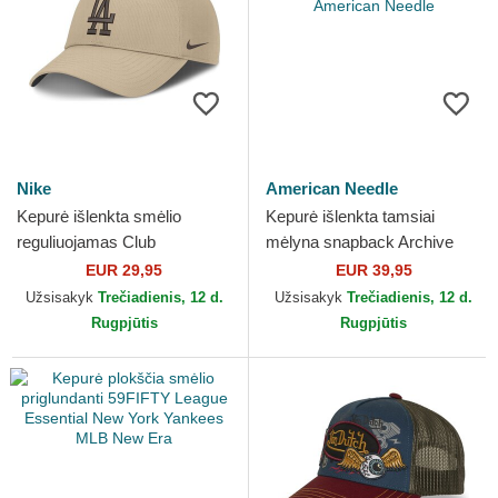
Nike
American Needle
Kepurė išlenkta smėlio
Kepurė išlenkta tamsiai
reguliuojamas Club
mėlyna snapback Archive
Structured Uv Poly Ripstop
Valin Gin and tonic Cocktails
EUR 29,95
EUR 39,95
Los Angeles Dodgers MLB
American Needle
Užsisakyk
Trečiadienis, 12 d.
Užsisakyk
Trečiadienis, 12 d.
Nike
Rugpjūtis
Rugpjūtis