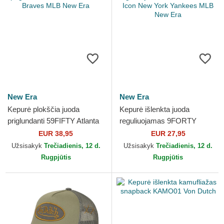
New Era
New Era
Kepurė plokščia juoda
Kepurė išlenkta juoda
priglundanti 59FIFTY Atlanta
reguliuojamas 9FORTY
Braves MLB New Era
Flower Icon New York
EUR 38,95
EUR 27,95
Yankees MLB New Era
Užsisakyk
Trečiadienis, 12 d.
Užsisakyk
Trečiadienis, 12 d.
Rugpjūtis
Rugpjūtis