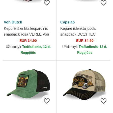
Von Dutch
Capslab
Kepurė išlenkta leopardinis
Kepurė išlenkta juoda
snapback rosa VERLE Von
snapback DC13 TEC
Dutch
Superman DC Comics
EUR 34,90
EUR 34,90
Capslab
Užsisakyk
Trečiadienis, 12 d.
Užsisakyk
Trečiadienis, 12 d.
Rugpjūtis
Rugpjūtis