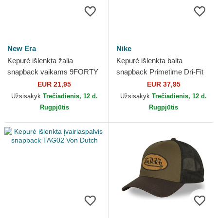
New Era
Nike
Kepurė išlenkta žalia
Kepurė išlenkta balta
snapback vaikams 9FORTY
snapback Primetime Dri-Fit
Dino Face New Era
Rise Structured Chicago
EUR 21,95
EUR 37,95
White Sox MLB Nike
Užsisakyk
Trečiadienis, 12 d.
Užsisakyk
Trečiadienis, 12 d.
Rugpjūtis
Rugpjūtis