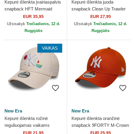
Kepurė išlenkta įvairiaspalvis
Kepurė išlenkta juoda
snapback HFT Mermaid
snapback Clean Up Trawler
Weed Coastal
New York Yankees MLB 47
EUR 35,95
EUR 27,95
Brand
Užsisakyk
Trečiadienis, 12 d.
Užsisakyk
Trečiadienis, 12 d.
Rugpjūtis
Rugpjūtis
VAIKAS
New Era
New Era
Kepurė išlenkta rožinė
Kepurė išlenkta oranžinė
reguliuojamas vaikams
snapback 9FORTY M-Crown
9FORTY Food Icon Cupcake
New York Yankees MLB New
EUR 21,95
EUR 25,95