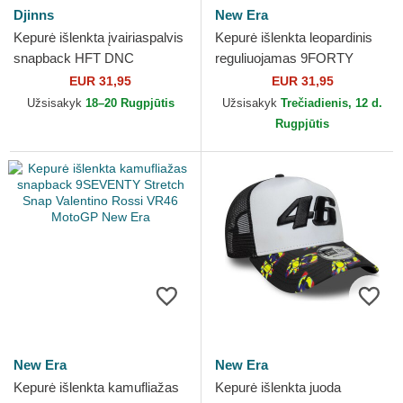
Djinns
New Era
Kepurė išlenkta įvairiaspalvis
Kepurė išlenkta leopardinis
snapback HFT DNC
reguliuojamas 9FORTY
Flamingo Djinns
Leopard Cosy New York
EUR 31,95
EUR 31,95
Yankees MLB New Era
Užsisakyk
18–20 Rugpjūtis
Užsisakyk
Trečiadienis, 12 d.
Rugpjūtis
New Era
New Era
Kepurė išlenkta kamufliažas
Kepurė išlenkta juoda