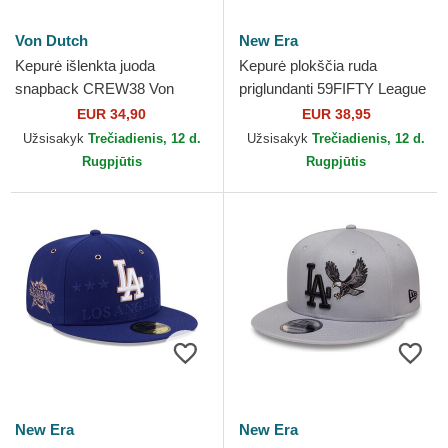
Von Dutch
New Era
Kepurė išlenkta juoda
Kepurė plokščia ruda
snapback CREW38 Von
priglundanti 59FIFTY League
Dutch
Essential New York Yankees
EUR 34,90
EUR 38,95
MLB New Era
Užsisakyk
Trečiadienis, 12 d.
Užsisakyk
Trečiadienis, 12 d.
Rugpjūtis
Rugpjūtis
New Era
New Era