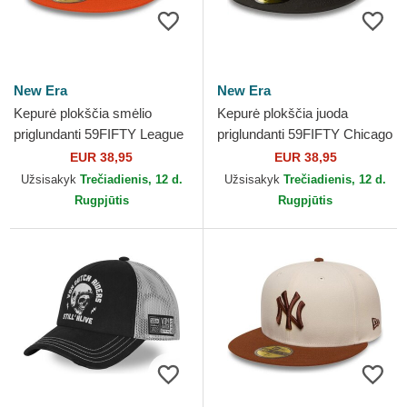
New Era
New Era
Kepurė plokščia smėlio
Kepurė plokščia juoda
priglundanti 59FIFTY League
priglundanti 59FIFTY Chicago
Essential New York Yankees
White Sox MLB New Era
EUR 38,95
EUR 38,95
MLB New Era
Užsisakyk
Trečiadienis, 12 d.
Užsisakyk
Trečiadienis, 12 d.
Rugpjūtis
Rugpjūtis