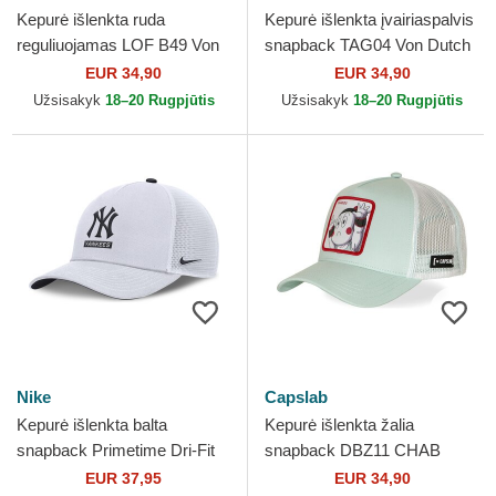
Kepurė išlenkta ruda
Kepurė išlenkta įvairiaspalvis
reguliuojamas LOF B49 Von
snapback TAG04 Von Dutch
Dutch
EUR 34,90
EUR 34,90
Užsisakyk
18–20 Rugpjūtis
Užsisakyk
18–20 Rugpjūtis
Nike
Capslab
Kepurė išlenkta balta
Kepurė išlenkta žalia
snapback Primetime Dri-Fit
snapback DBZ11 CHAB
Rise Structured New York
Chiaotzu Dragon Ball
EUR 37,95
EUR 34,90