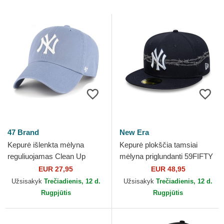
47 Brand
New Era
Kepurė išlenkta mėlyna
Kepurė plokščia tamsiai
reguliuojamas Clean Up
mėlyna priglundanti 59FIFTY
Vapor New York Yankees
Icon New York Yankees MLB
EUR 27,95
EUR 48,95
MLB 47 Brand
New Era
Užsisakyk
Trečiadienis, 12 d.
Užsisakyk
Trečiadienis, 12 d.
Rugpjūtis
Rugpjūtis