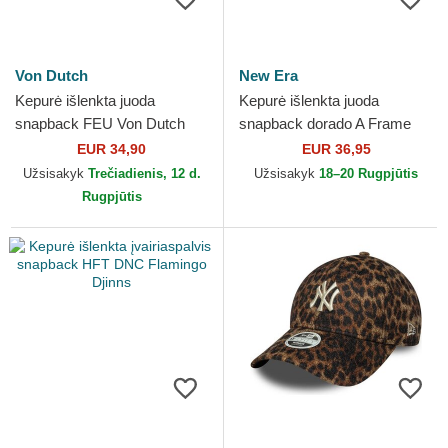
Von Dutch
New Era
Kepurė išlenkta juoda
Kepurė išlenkta juoda
snapback FEU Von Dutch
snapback dorado A Frame
FC Barcelona LALIGA New
EUR 34,90
EUR 36,95
Era
Užsisakyk
Trečiadienis, 12 d.
Užsisakyk
18–20 Rugpjūtis
Rugpjūtis