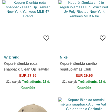
47 Brand
Nike
Kepurė išlenkta ruda
Kepurė išlenkta smėlio
snapback Clean Up Trawler
reguliuojamas Club
New York Yankees MLB 47
Structured Uv Poly Ripstop
EUR 27,95
EUR 29,95
Brand
New York Yankees MLB Nike
Užsisakyk
Trečiadienis, 12 d.
Užsisakyk
Trečiadienis, 12 d.
Rugpjūtis
Rugpjūtis