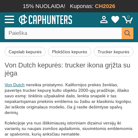
15% NUOLAIDA!
Kuponas:
CH2026
0
Capslab kepurės
Plokščios kepurės
Trucker kepurės
Von Dutch kepurės: trucker ikona grįžta su
jėga
Von Dutch
nereikia pristatymo. Kalifornijos prekės ženklas,
pavertęs trucker kepurę kulto objektu 2000-ųjų pradžioje, išlaiko
savo esmę: tinklinis užpakalinė dalis, lenkta snapelė ir tas
nepakartojamas priekinis emblema su žaibu ar klasikiniu logotipu.
Jei ieškote originalaus modelio, čia jį rasite dešimtyse spalvų
derinių.
Kolekcijoje yra nuo ištikimiausių istoriniam dizainui versijų iki
variantų su naujais zomšos apdailomis, siuvinėtomis emblemomis
ar spalvomis, kurių anksčiau nematėte.