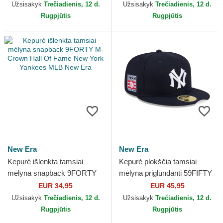
Yankees MLB Nike
Capslab
Užsisakyk
Trečiadienis, 12 d.
Užsisakyk
Trečiadienis, 12 d.
Rugpjūtis
Rugpjūtis
New Era
New Era
Kepurė išlenkta tamsiai
Kepurė plokščia tamsiai
mėlyna snapback 9FORTY
mėlyna priglundanti 59FIFTY
M-Crown Hall Of Fame New
Hall Of Fame New York
EUR 34,95
EUR 45,95
York Yankees MLB New Era
Yankees MLB New Era
Užsisakyk
Trečiadienis, 12 d.
Užsisakyk
Trečiadienis, 12 d.
Rugpjūtis
Rugpjūtis