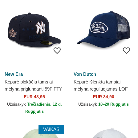
New Era
Von Dutch
Kepurė plokščia tamsiai
Kepurė išlenkta tamsiai
mėlyna priglundanti 59FIFTY
mėlyna reguliuojamas LOF
All Star Game New York
B20 Von Dutch
EUR 48,95
EUR 34,90
Yankees MLB New Era
Užsisakyk
Trečiadienis, 12 d.
Užsisakyk
18–20 Rugpjūtis
Rugpjūtis
VAIKAS