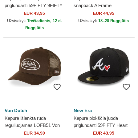
priglundanti 59FIFTY 9FIFTY
snapback A Frame
Poly FC Barcelona LALIGA
Distressed Cord Red Bull
EUR 43,95
EUR 44,95
New Era
Racing Formula 1 New Era
Užsisakyk
Trečiadienis, 12 d.
Užsisakyk
18–20 Rugpjūtis
Rugpjūtis
Von Dutch
New Era
Kepurė išlenkta ruda
Kepurė plokščia juoda
reguliuojamas LOFB51 Von
priglundanti 59FIFTY Heart
Dutch
Icon Atlanta Braves MLB
EUR 34,90
EUR 43,95