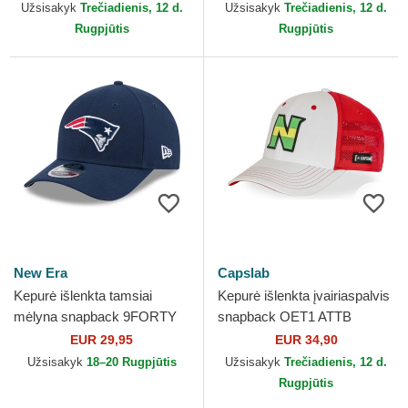
New Era
Užsisakyk
Trečiadienis, 12 d.
Užsisakyk
Trečiadienis, 12 d.
Rugpjūtis
Rugpjūtis
New Era
Capslab
Kepurė išlenkta tamsiai
Kepurė išlenkta įvairiaspalvis
mėlyna snapback 9FORTY
snapback OET1 ATTB
M-Crown Team New England
Champions: Oliver and Benji
EUR 29,95
EUR 34,90
Patriots NFL New Era
Capslab
Užsisakyk
18–20 Rugpjūtis
Užsisakyk
Trečiadienis, 12 d.
Rugpjūtis