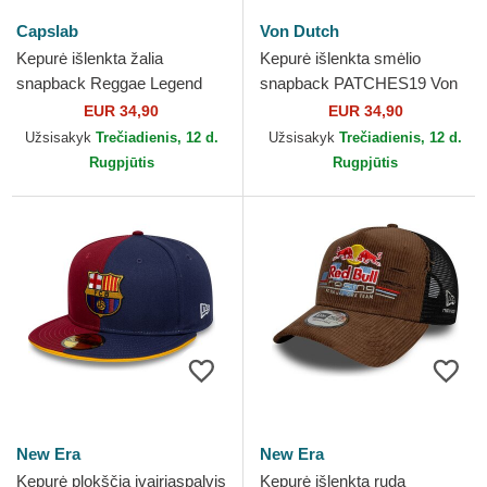
Capslab
Von Dutch
Kepurė išlenkta žalia
Kepurė išlenkta smėlio
snapback Reggae Legend
snapback PATCHES19 Von
STA1 REG Bob Marley
Dutch
EUR 34,90
EUR 34,90
Įžymybės Capslab
Užsisakyk
Trečiadienis, 12 d.
Užsisakyk
Trečiadienis, 12 d.
Rugpjūtis
Rugpjūtis
New Era
New Era
Kepurė plokščia įvairiaspalvis
Kepurė išlenkta ruda