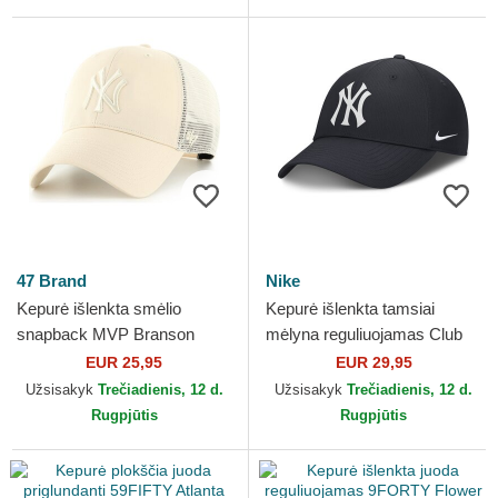
47 Brand
Nike
Kepurė išlenkta smėlio
Kepurė išlenkta tamsiai
snapback MVP Branson
mėlyna reguliuojamas Club
New York Yankees MLB 47
Structured UV Poly Ripstop
EUR 25,95
EUR 29,95
Brand
New York Yankees MLB...
Užsisakyk
Trečiadienis, 12 d.
Užsisakyk
Trečiadienis, 12 d.
Rugpjūtis
Rugpjūtis