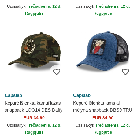
Capslab
Užsisakyk
Trečiadienis, 12 d.
Užsisakyk
Trečiadienis, 12 d.
Rugpjūtis
Rugpjūtis
Capslab
Capslab
Kepurė išlenkta kamufliažas
Kepurė išlenkta tamsiai
snapback LOO14 DES Daffy
mėlyna snapback DBS9 TRU
Duck Looney Tunes Capslab
Trunks Dragon Ball Capslab
EUR 34,90
EUR 34,90
Užsisakyk
Trečiadienis, 12 d.
Užsisakyk
Trečiadienis, 12 d.
Rugpjūtis
Rugpjūtis