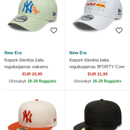
New Era
New Era
Kepurė išlenkta žalia
Kepurė išlenkta balta
reguliuojamas vaikams
reguliuojamas 9FORTY Core
9FORTY Dino Icon New York
Red Bull Racing Formula 1
EUR 20,95
EUR 31,95
Yankees MLB New Era
New Era
Užsisakyk
18–20 Rugpjūtis
Užsisakyk
18–20 Rugpjūtis