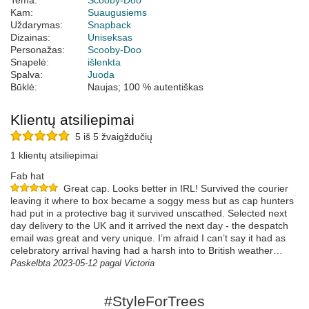
Tema:
Scooby-Doo
Kam:
Suaugusiems
Uždarymas:
Snapback
Dizainas:
Uniseksas
Personažas:
Scooby-Doo
Snapelė:
išlenkta
Spalva:
Juoda
Būklė:
Naujas; 100 % autentiškas
Klientų atsiliepimai
5 iš 5 žvaigždučių
1 klientų atsiliepimai
Fab hat
Great cap. Looks better in IRL! Survived the courier
leaving it where to box became a soggy mess but as cap hunters
had put in a protective bag it survived unscathed. Selected next
day delivery to the UK and it arrived the next day - the despatch
email was great and very unique. I’m afraid I can’t say it had as
celebratory arrival having had a harsh into to British weather…
Paskelbta 2023-05-12 pagal Victoria
#StyleForTrees