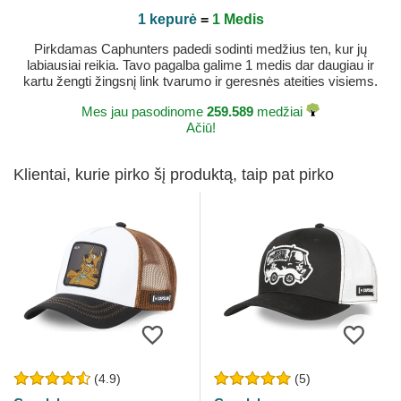
1 kepurė
=
1 Medis
Pirkdamas Caphunters padedi sodinti medžius ten, kur jų
labiausiai reikia. Tavo pagalba galime 1 medis dar daugiau ir
kartu žengti žingsnį link tvarumo ir geresnės ateities visiems.
Mes jau pasodinome
259.589
medžiai
Ačiū!
Klientai, kurie pirko šį produktą, taip pat pirko
(4.9)
(5)