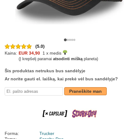
(5.0)
Kaina:
EUR 34,90
1 x medis
(Į krepšelį paramai
atsodinti mišką
planeta)
Šis produktas netrukus bus sandėlyje
Ar norite gauti el. laišką, kai prekė vėl bus sandėlyje?
Praneškite man
Forma:
Trucker