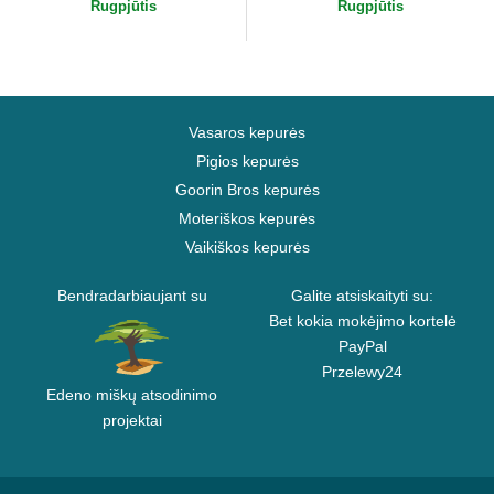
Rugpjūtis
Rugpjūtis
Vasaros kepurės
Pigios kepurės
Goorin Bros kepurės
Moteriškos kepurės
Vaikiškos kepurės
Bendradarbiaujant su
Galite atsiskaityti su:
Bet kokia mokėjimo kortelė
PayPal
Przelewy24
Edeno miškų atsodinimo
projektai