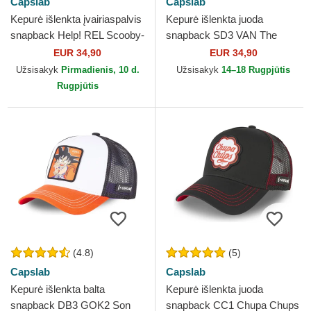
Capslab
Capslab
Kepurė išlenkta įvairiaspalvis
Kepurė išlenkta juoda
snapback Help! REL Scooby-
snapback SD3 VAN The
Doo Capslab
Mystery Machine Scooby-
EUR 34,90
EUR 34,90
Doo Capslab
Užsisakyk
Pirmadienis, 10 d.
Užsisakyk
14–18 Rugpjūtis
Rugpjūtis
(4.8)
(5)
Capslab
Capslab
Kepurė išlenkta balta
Kepurė išlenkta juoda
snapback DB3 GOK2 Son
snapback CC1 Chupa Chups