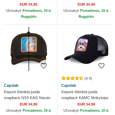
Goku Dragon Ball Capslab
Capslab
EUR 34,90
EUR 34,90
Užsisakyk
Pirmadienis, 10 d.
Užsisakyk
Pirmadienis, 10 d.
Rugpjūtis
Rugpjūtis
(4.9)
Capslab
Capslab
Kepurė išlenkta juoda
Kepurė išlenkta juoda
snapback NS5 KAG Naruto
snapback KAMC Mokytojas
Uzumaki Naruto Capslab
Rošis Dragon Ball Capslab
EUR 34,90
EUR 34,90
Užsisakyk
Pirmadienis, 10 d.
Užsisakyk
Pirmadienis, 10 d.