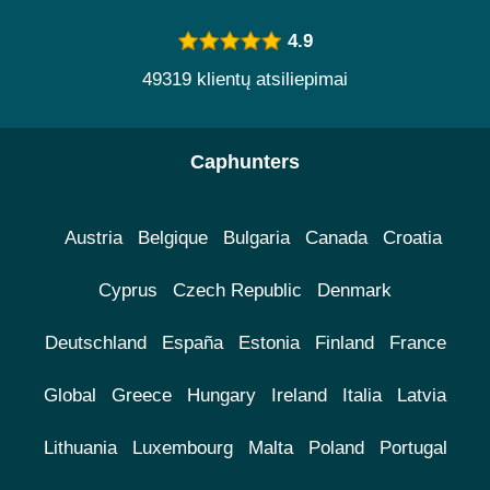
4.9
49319 klientų atsiliepimai
Caphunters
Austria
Belgique
Bulgaria
Canada
Croatia
Cyprus
Czech Republic
Denmark
Deutschland
España
Estonia
Finland
France
Global
Greece
Hungary
Ireland
Italia
Latvia
Lithuania
Luxembourg
Malta
Poland
Portugal