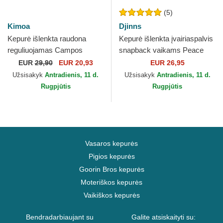
(5)
Kimoa
Djinns
Kepurė išlenkta raudona
Kepurė išlenkta įvairiaspalvis
reguliuojamas Campos
snapback vaikams Peace
Racing 1998 Kimoa
Pizza Food Djinns
EUR
29,90
EUR 20,93
EUR 26,95
Užsisakyk
Antradienis, 11 d.
Užsisakyk
Antradienis, 11 d.
Rugpjūtis
Rugpjūtis
Vasaros kepurės
Pigios kepurės
Goorin Bros kepurės
Moteriškos kepurės
Vaikiškos kepurės
Bendradarbiaujant su
Galite atsiskaityti su: