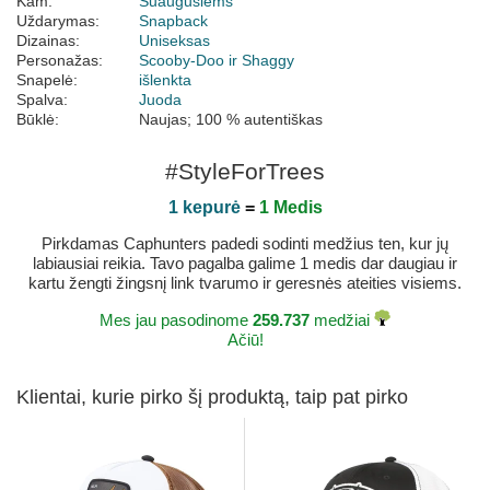
Kam:
Suaugusiems
Uždarymas:
Snapback
Dizainas:
Uniseksas
Personažas:
Scooby-Doo ir Shaggy
Snapelė:
išlenkta
Spalva:
Juoda
Būklė:
Naujas; 100 % autentiškas
#StyleForTrees
1 kepurė
=
1 Medis
Pirkdamas Caphunters padedi sodinti medžius ten, kur jų
labiausiai reikia. Tavo pagalba galime 1 medis dar daugiau ir
kartu žengti žingsnį link tvarumo ir geresnės ateities visiems.
Mes jau pasodinome
259.737
medžiai
Ačiū!
Klientai, kurie pirko šį produktą, taip pat pirko