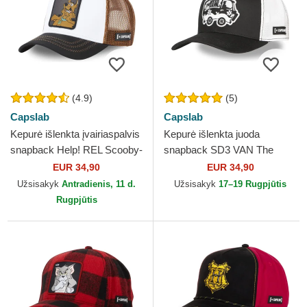
(4.9)
(5)
Capslab
Capslab
Kepurė išlenkta įvairiaspalvis
Kepurė išlenkta juoda
snapback Help! REL Scooby-
snapback SD3 VAN The
Doo Capslab
Mystery Machine Scooby-
EUR 34,90
EUR 34,90
Doo Capslab
Užsisakyk
Antradienis, 11 d.
Užsisakyk
17–19 Rugpjūtis
Rugpjūtis