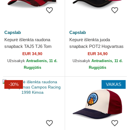
Capslab
Capslab
Kepurė išlenkta raudona
Kepurė išlenkta juoda
snapback TAJ5 TJ6 Tom
snapback POT2 Hogvartsas
Looney Tunes Capslab
Harry Potter Capslab
EUR 34,90
EUR 34,90
Užsisakyk
Antradienis, 11 d.
Užsisakyk
Antradienis, 11 d.
Rugpjūtis
Rugpjūtis
-30%
VAIKAS