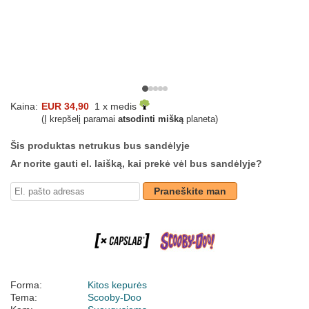
Kaina:
EUR 34,90
1 x medis
(Į krepšelį paramai
atsodinti mišką
planeta)
Šis produktas netrukus bus sandėlyje
Ar norite gauti el. laišką, kai prekė vėl bus sandėlyje?
Praneškite man
Forma:
Kitos kepurės
Tema:
Scooby-Doo