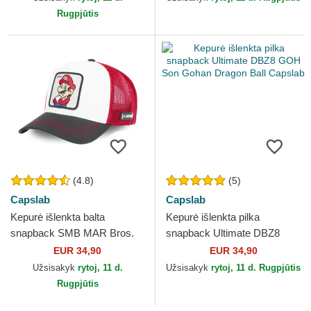
Rugpjūtis
(4.8)
(5)
Capslab
Capslab
Kepurė išlenkta balta
Kepurė išlenkta pilka
snapback SMB MAR Bros.
snapback Ultimate DBZ8
Mario Super Mario Bros.
GOH Son Gohan Dragon Ball
EUR 34,90
EUR 34,90
Capslab
Capslab
Užsisakyk
rytoj, 11 d.
Užsisakyk
rytoj, 11 d. Rugpjūtis
Rugpjūtis