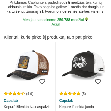
Pirkdamas Caphunters padedi sodinti medžius ten, kur jų
labiausiai reikia. Tavo pagalba galime 1 medis dar daugiau ir
kartu žengti žingsnį link tvarumo ir geresnės ateities visiems.
Mes jau pasodinome
259.788
medžiai
Ačiū!
Klientai, kurie pirko šį produktą, taip pat pirko
(4.9)
(5)
Capslab
Capslab
Kepurė išlenkta įvairiaspalvis
Kepurė išlenkta juoda