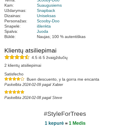
Tema:
Scooby-Doo
Kam:
Suaugusiems
Uždarymas:
Snapback
Dizainas:
Uniseksas
Personažas:
Scooby-Doo
Snapelė:
išlenkta
Spalva:
Juoda
Būklė:
Naujas; 100 % autentiškas
Klientų atsiliepimai
4.5 iš 5 žvaigždučių
2 klientų atsiliepimai
Satisfecho
Buen descuento, y la gorra me encanta
Paskelbta 2024-02-09 pagal Xabier
Paskelbta 2024-02-08 pagal Steve
#StyleForTrees
1 kepurė
=
1 Medis