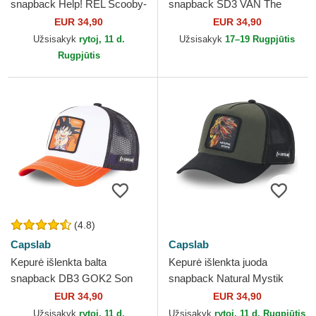
snapback Help! REL Scooby-
snapback SD3 VAN The
Doo Capslab
Mystery Machine Scooby-
EUR 34,90
EUR 34,90
Doo Capslab
Užsisakyk
rytoj, 11 d.
Užsisakyk
17–19 Rugpjūtis
Rugpjūtis
(4.8)
Capslab
Capslab
Kepurė išlenkta balta
Kepurė išlenkta juoda
snapback DB3 GOK2 Son
snapback Natural Mystik
Goku Dragon Ball Capslab
MYS Liūtas Mitinės būtybės
EUR 34,90
EUR 34,90
Capslab
Užsisakyk
rytoj, 11 d.
Užsisakyk
rytoj, 11 d. Rugpjūtis