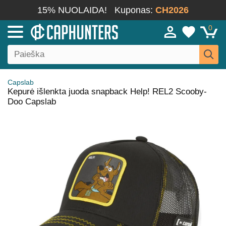
15% NUOLAIDA!
Kuponas:
CH2026
0
Capslab
Kepurė išlenkta juoda snapback Help! REL2 Scooby-
Doo Capslab