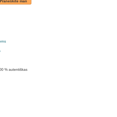
Praneškite man
ems
k
s
00 % autentiškas