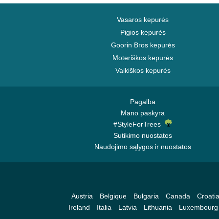
Vasaros kepurės
Pigios kepurės
Goorin Bros kepurės
Moteriškos kepurės
Vaikiškos kepurės
Pagalba
Mano paskyra
#StyleForTrees
Sutikimo nuostatos
Naudojimo sąlygos ir nuostatos
Austria
Belgique
Bulgaria
Canada
Croati
Ireland
Italia
Latvia
Lithuania
Luxembourg