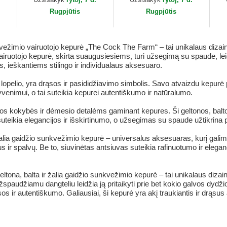
Recipe Team Pride...
Rugpjūtis
Rugpjūtis
nkvežimio vairuotojo kepurė „The Cock The Farm“ – tai unikalaus diza
airuotojo kepurė, skirta suaugusiesiems, turi užsegimą su spaude, leidž
ms, ieškantiems stilingo ir individualaus aksesuaro.
pelio, yra drąsos ir pasididžiavimo simbolis. Savo atvaizdu kepurė pert
venimui, o tai suteikia kepurei autentiškumo ir natūralumo.
os kokybės ir dėmesio detalėms gaminant kepures. Ši geltonos, balto
uteikia elegancijos ir išskirtinumo, o užsegimas su spaude užtikrina 
lia gaidžio sunkvežimio kepurė – universalus aksesuaras, kurį galima
s ir spalvų. Be to, siuvinėtas antsiuvas suteikia rafinuotumo ir eleganci
tona, balta ir žalia gaidžio sunkvežimio kepurė – tai unikalaus dizain
udžiamu dangteliu leidžia ją pritaikyti prie bet kokio galvos dydžio,
s ir autentiškumo. Galiausiai, ši kepurė yra akį traukiantis ir drąsu