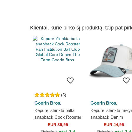
Klientai, kurie pirko šį produktą, taip pat pir
(5)
Goorin Bros.
Goorin Bros.
Kepurė išlenkta balta
Kepurė išlenkta mėly
snapback Cock Rooster
snapback Denim
Fan Institution Ball Club
Rooster The Farm
EUR 39,95
EUR 44,95
Global Core Denim The
Goorin Bros.
Užsisakyk
rytoj, 7 d.
Užsisakyk
rytoj, 7 d