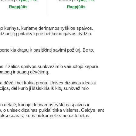
Rugpjūtis
Rugpjūtis
ino kūrinys, kuriame derinamos ryškios spalvos,
iantį ją pritaikyti prie bet kokio galvos dydžio.
eikia drąsų ir pasitikintį savimi požiūrį. Be to,
s ir žalios spalvos sunkvežimio vairuotojo kepurė
patogų ir saugų dėvėjimą.
 dėvėti bet kokia proga. Unisex dizainas idealiai
jos, dėl kurio ji išsiskiria iš kitų sunkvežimio
o detalė, kurioje derinamos ryškios spalvos ir
 o unisex dizainas puikiai tinka visiems. Gaidys, ant
s aksesuaras, kuris niekur neliks nepastebėtas.