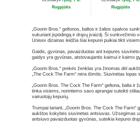
Farm...
Rugpjūtis
Rugpjūtis
„Goorin Bros.“ geltonos, baltos ir žalios spalvos su
sukuriant įspūdingą ir drąsų įvaizdį. Ši sunkvežimio v
Unisex dizainas leidžia šiai kepurei puikiai tikti visie
Gaidis, gyvūnas, pavaizduotas ant kepurės siuvinėto lo
gaidys yra gyvūnas, atstovaujantis kaimui ir kaimo gy
„Goorin Bros.“ prekės ženklas yra žinomas dėl aukšt
„The Cock The Farm“ nėra išimtis. Siuvinėtas lopas s
„Goorin Bros. The Cock The Farm“ geltona, balta ir ža
tinka visiems, norintiems savo aprangai suteikti stiliau
vairuotojų kepurių.
Trumpai tariant, „Goorin Bros. The Cock The Farm“ gel
aukštos kokybės siuvinėtas antsiuvas. Užsegimas užspa
antsiuvo pavaizduotas gyvūnas, suteikia kepurei drąso