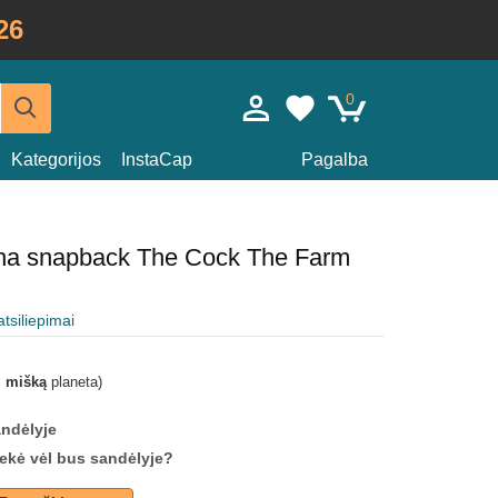
26
0
Kategorijos
InstaCap
Pagalba
tona snapback The Cock The Farm
atsiliepimai
i mišką
planeta)
andėlyje
prekė vėl bus sandėlyje?