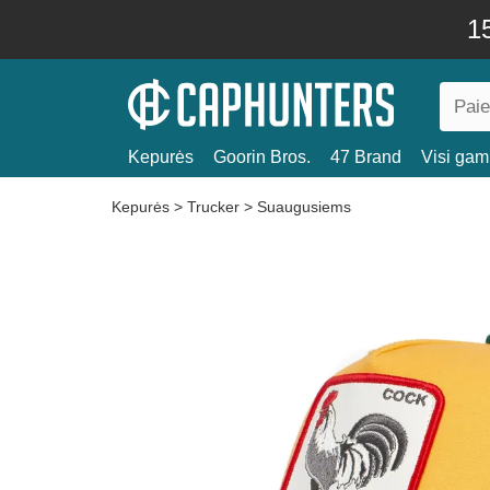
15
Kepurės
Goorin Bros.
47 Brand
Visi gami
Kepurės
>
Trucker
>
Suaugusiems