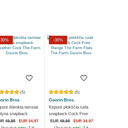
-30%
-30%
(5)
(5)
orin Bros.
Goorin Bros.
purė išlenkta tamsiai
Kepurė plokščia ruda
lyna snapback
snapback Cock Free
leather Cock The
Range The Farm Flats
UR
49,95
EUR 34,97
EUR
49,95
EUR 34,97
rm Goorin Bros.
The Farm Goorin Bros.
Užsisakyk
rytoj, 7 d.
Užsisakyk
rytoj, 7 d.