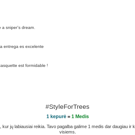
ke a sniper's dream.
a entrega es excelente
casquette est formidable !
#StyleForTrees
1 kepurė
=
1 Medis
r jų labiausiai reikia. Tavo pagalba galime 1 medis dar daugiau ir ka
visiems.