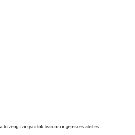
rtu žengti žingsnį link tvarumo ir geresnės ateities