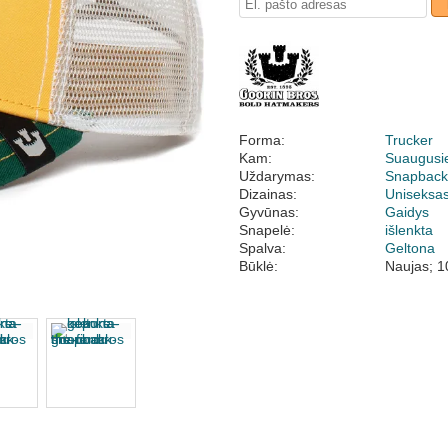
Forma:
Trucker
Kam:
Suaugusi
Uždarymas:
Snapbac
Dizainas:
Uniseksa
Gyvūnas:
Gaidys
Snapelė:
išlenkta
Spalva:
Geltona
Būklė:
Naujas; 1