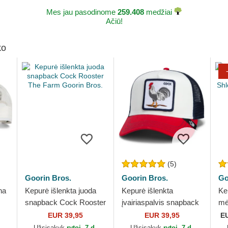
Mes jau pasodinome
259.408
medžiai
Ačiū!
ko
(5)
Goorin Bros.
Goorin Bros.
Go
na
Kepurė išlenkta juoda
Kepurė išlenkta
Ke
snapback Cock Rooster
įvairiaspalvis snapback
mė
The Farm Goorin Bros.
Goorin Bros. Cock
Sh
EUR 39,95
EUR 39,95
E
Team Rooster Original
Fa
.
Užsisakyk
rytoj, 7 d.
Užsisakyk
rytoj, 7 d.