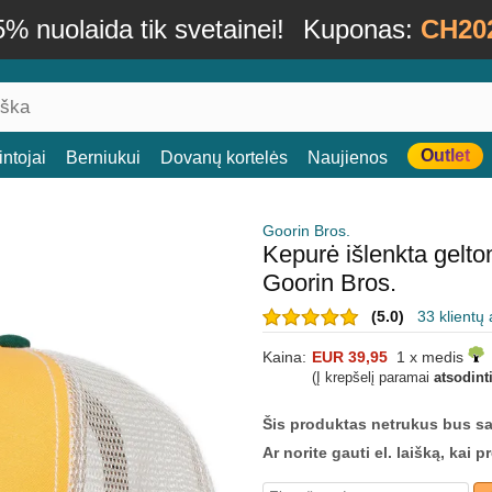
% nuolaida tik svetainei!
Kuponas:
CH20
Outlet
ntojai
Berniukui
Dovanų kortelės
Naujienos
Goorin Bros.
Kepurė išlenkta gel
Goorin Bros.
(5.0)
33 klientų 
Kaina:
EUR 39,95
1 x medis
(Į krepšelį paramai
atsodint
Šis produktas netrukus bus s
Ar norite gauti el. laišką, kai 