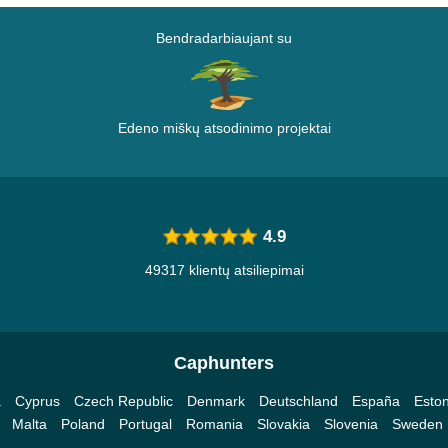
Bendradarbiaujant su
Edeno miškų atsodinimo projektai
4.9
49317 klientų atsiliepimai
Caphunters
a
Cyprus
Czech Republic
Denmark
Deutschland
España
Eston
Malta
Poland
Portugal
Romania
Slovakia
Slovenia
Sweden