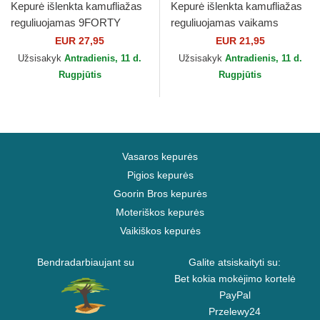
Kepurė išlenkta kamufliažas
Kepurė išlenkta kamufliažas
reguliuojamas 9FORTY
reguliuojamas vaikams
League Essential New York
9FORTY League Essential
EUR 27,95
EUR 21,95
Yankees MLB New Era
New York Yankees MLB...
Užsisakyk
Antradienis, 11 d.
Užsisakyk
Antradienis, 11 d.
Rugpjūtis
Rugpjūtis
Vasaros kepurės
Pigios kepurės
Goorin Bros kepurės
Moteriškos kepurės
Vaikiškos kepurės
Bendradarbiaujant su
Galite atsiskaityti su:
Bet kokia mokėjimo kortelė
PayPal
Przelewy24