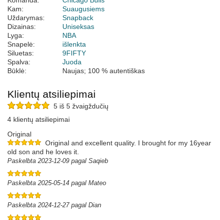
Komanda:
Chicago Bulls
Kam:
Suaugusiems
Uždarymas:
Snapback
Dizainas:
Uniseksas
Lyga:
NBA
Snapelė:
išlenkta
Siluetas:
9FIFTY
Spalva:
Juoda
Būklė:
Naujas; 100 % autentiškas
Klientų atsiliepimai
5 iš 5 žvaigždučių
4 klientų atsiliepimai
Original
Original and excellent quality. I brought for my 16year
old son and he loves it.
Paskelbta 2023-12-09 pagal Saqieb
Paskelbta 2025-05-14 pagal Mateo
Paskelbta 2024-12-27 pagal Dian