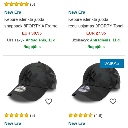
(5)
New Era
New Era
Kepurė išlenkta juoda
Kepurė išlenkta juoda
snapback 9FORTY A Frame
reguliuojamas 9FORTY Tonal
Tonal Los Angeles Lakers
Icon New York Yankees MLB
EUR 30,95
EUR 27,95
NBA New Era
New Era
Užsisakyk
Antradienis, 11 d.
Užsisakyk
Antradienis, 11 d.
Rugpjūtis
Rugpjūtis
VAIKAS
(5)
(4.9)
New Era
New Era