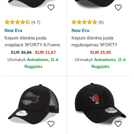
(4.7)
(5)
New Era
New Era
Kepurė išlenkta juoda
Kepurė išlenkta juoda
snapback 9FORTY A Frame
reguliuojamas 9FORTY
Tonal Chicago Bulls NBA
Essential Chicago Bulls NBA
EUR
30,95
EUR 21,67
EUR 25,95
New Era
New Era
Užsisakyk
Antradienis, 11 d.
Užsisakyk
Antradienis, 11 d.
Rugpjūtis
Rugpjūtis