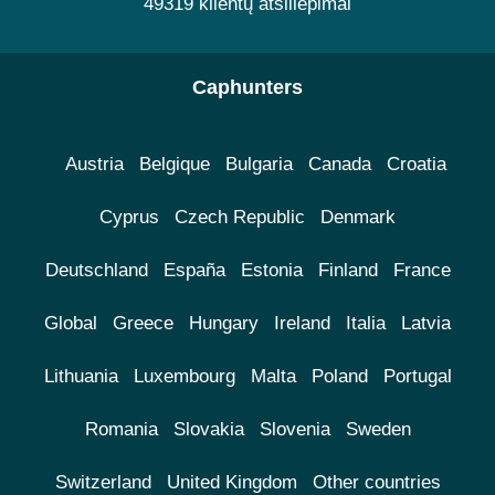
49319 klientų atsiliepimai
Caphunters
Austria
Belgique
Bulgaria
Canada
Croatia
Cyprus
Czech Republic
Denmark
Deutschland
España
Estonia
Finland
France
Global
Greece
Hungary
Ireland
Italia
Latvia
Lithuania
Luxembourg
Malta
Poland
Portugal
Romania
Slovakia
Slovenia
Sweden
Switzerland
United Kingdom
Other countries