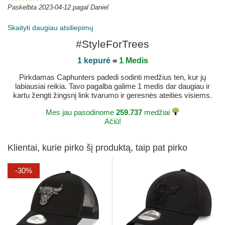
Paskelbta 2023-04-12 pagal Daniel
Skaityti daugiau atsiliepimų
#StyleForTrees
1 kepurė
=
1 Medis
Pirkdamas Caphunters padedi sodinti medžius ten, kur jų
labiausiai reikia. Tavo pagalba galime 1 medis dar daugiau ir
kartu žengti žingsnį link tvarumo ir geresnės ateities visiems.
Mes jau pasodinome
259.737
medžiai
Ačiū!
Klientai, kurie pirko šį produktą, taip pat pirko
-30%