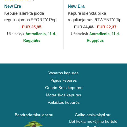
New Era
New Era
Kepurė išlenkta juoda
Kepurė išlenkta pilka
reguliuojamas 9FORTY Pop
reguliuojamas 9TWENTY Tip
Outline New York Yankees
Off 2023 Los Angeles Lakers
EUR 25,95
EUR
31,95
EUR 22,37
MLB New Era
NBA New Era
Užsisakyk
Antradienis, 11 d.
Užsisakyk
Antradienis, 11 d.
Rugpjūtis
Rugpjūtis
Vasaros kepurės
Pigios kepurės
Goorin Bros kepurės
Moteriškos kepurės
Vaikiškos kepurės
Bendradarbiaujant su
Galite atsiskaityti su:
Bet kokia mokėjimo kortelė