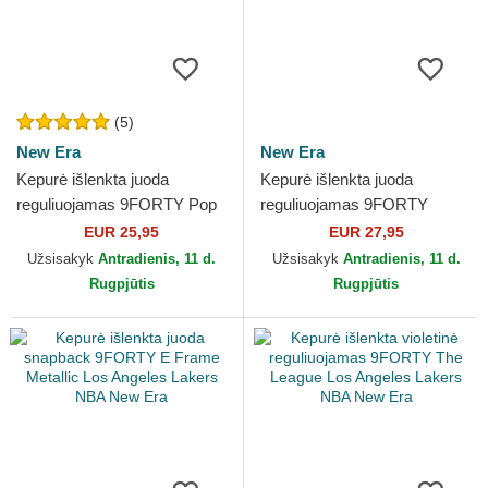
(5)
New Era
New Era
Kepurė išlenkta juoda
Kepurė išlenkta juoda
reguliuojamas 9FORTY Pop
reguliuojamas 9FORTY
Outline Los Angeles Dodgers
Microfibre Los Angeles
EUR 25,95
EUR 27,95
MLB New Era
Lakers NBA New Era
Užsisakyk
Antradienis, 11 d.
Užsisakyk
Antradienis, 11 d.
Rugpjūtis
Rugpjūtis