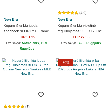
(4.9)
New Era
New Era
Kepurė išlenkta juoda
Kepurė išlenkta violetinė
snapback 9FORTY E Frame
reguliuojamas 9FORTY The
Metallic Los Angeles Lakers
League Los Angeles Lakers
EUR 31,95
EUR 27,95
NBA New Era
NBA New Era
Užsisakyk
Antradienis, 11 d.
Užsisakyk
17–19 Rugpjūtis
Rugpjūtis
-30%
(5)