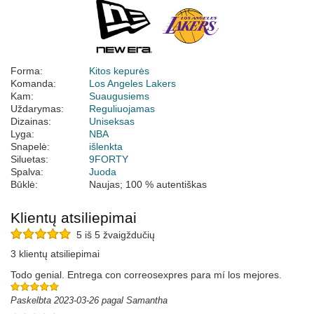
Forma:
Kitos kepurės
Komanda:
Los Angeles Lakers
Kam:
Suaugusiems
Uždarymas:
Reguliuojamas
Dizainas:
Uniseksas
Lyga:
NBA
Snapelė:
išlenkta
Siluetas:
9FORTY
Spalva:
Juoda
Būklė:
Naujas; 100 % autentiškas
Klientų atsiliepimai
5 iš 5 žvaigždučių
3 klientų atsiliepimai
Todo genial. Entrega con correosexpres para mí los mejores.
Paskelbta 2023-03-26 pagal Samantha