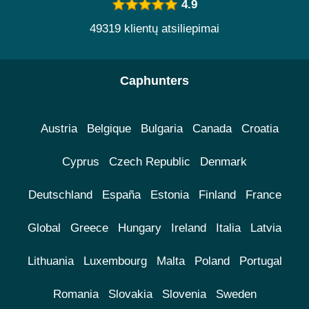
4.9
49319 klientų atsiliepimai
Caphunters
Austria
Belgique
Bulgaria
Canada
Croatia
Cyprus
Czech Republic
Denmark
Deutschland
España
Estonia
Finland
France
Global
Greece
Hungary
Ireland
Italia
Latvia
Lithuania
Luxembourg
Malta
Poland
Portugal
Romania
Slovakia
Slovenia
Sweden