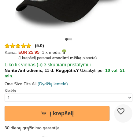
(5.0)
Kaina:
EUR 25,95
1 x medis
(Į krepšelį paramai
atsodinti mišką
planeta)
Liko tik vienas (-i) 3 skubiam pristatymui
Norite Antradienis, 11 d. Rugpjūtis?
Užsakyti per
10 val. 51
min.
One Size Fits All
(Dydžių lentelė)
Kiekis
Į krepšelį
30 dienų grąžinimo garantija