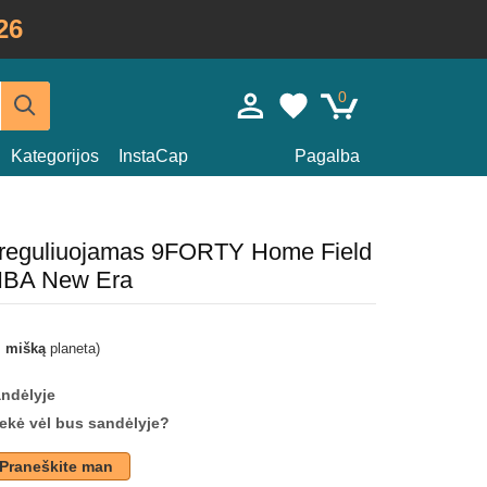
26
0
Kategorijos
InstaCap
Pagalba
a reguliuojamas 9FORTY Home Field
 NBA New Era
i mišką
planeta)
andėlyje
prekė vėl bus sandėlyje?
Praneškite man