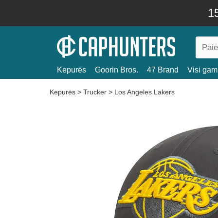
15
Kepurės
Goorin Bros.
47 Brand
Visi gami
Kepurės
>
Trucker
>
Los Angeles Lakers