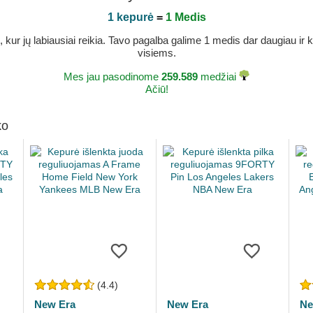
1 kepurė
=
1 Medis
r jų labiausiai reikia. Tavo pagalba galime 1 medis dar daugiau ir ka
visiems.
Mes jau pasodinome
259.589
medžiai
Ačiū!
ko
(4.4)
New Era
New Era
Ne