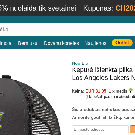
% nuolaida tik svetainei!
Kuponas:
CH20
Outlet
ntojai
Berniukui
Dovanų kortelės
Naujienos
New Era
Kepurė išlenkta pilk
Los Angeles Lakers
Kaina:
EUR 31,95
1 x medis
(Į krepšelį paramai
atsodint
Šis produktas netrukus bus s
Ar norite gauti el. laišką, kai 