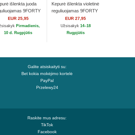
purė išlenkta juoda
Kepurė išlenkta violetinė
guliuojamas 9FORTY
reguliuojamas 9FORTY
sential Outline Los
The League Los
EUR 25,95
EUR 27,95
geles Lakers NBA
Angeles Lakers NBA
žsisakyk
Pirmadienis,
Užsisakyk
14–18
w Era
New Era
10 d. Rugpjūtis
Rugpjūtis
Galite atsiskaityti su:
Bet kokia mokėjimo kortelė
PayPal
Przelewy24
Raskite mus adresu:
TikTok
Facebook