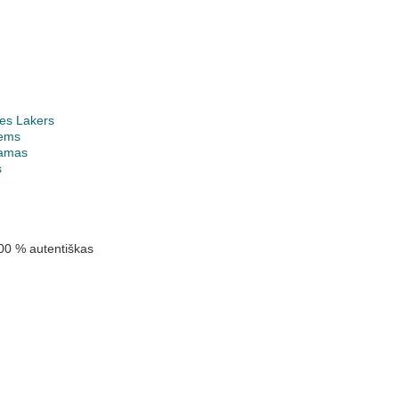
es Lakers
ems
jamas
s
00 % autentiškas