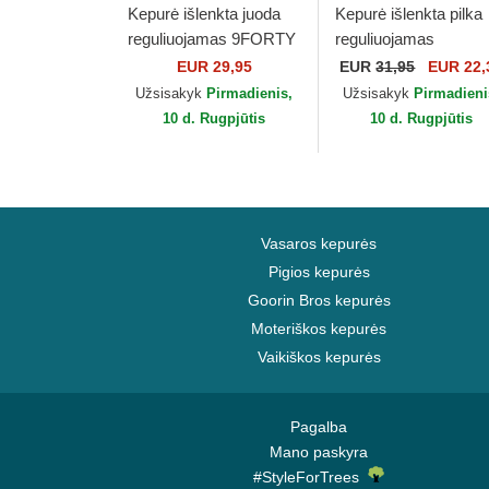
Kepurė išlenkta juoda
Kepurė išlenkta pilka
reguliuojamas 9FORTY
reguliuojamas
Home Field New York
9TWENTY Tip Off 20
EUR 29,95
EUR
31,95
EUR 22,
Yankees MLB New Era
Los Angeles Lakers
Užsisakyk
Pirmadienis,
Užsisakyk
Pirmadieni
NBA New Era
10 d. Rugpjūtis
10 d. Rugpjūtis
Vasaros kepurės
Pigios kepurės
Goorin Bros kepurės
Moteriškos kepurės
Vaikiškos kepurės
Pagalba
Mano paskyra
#StyleForTrees