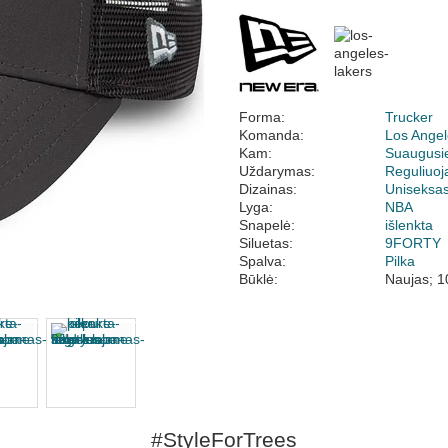
Forma:
Trucker
Komanda:
Los Angel
Kam:
Suaugusi
Uždarymas:
Reguliuo
Dizainas:
Uniseksa
Lyga:
NBA
Snapelė:
išlenkta
Siluetas:
9FORTY
Spalva:
Pilka
Būklė:
Naujas; 1
#StyleForTrees