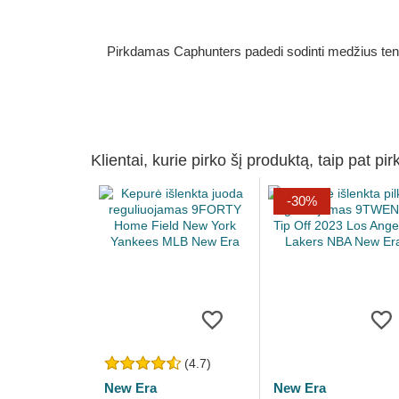
Pirkdamas Caphunters padedi sodinti medžius ten, ku
Klientai, kurie pirko šį produktą, taip pat pir
-30%
(4.7)
New Era
New Era