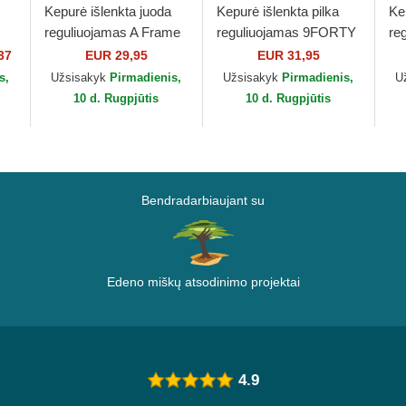
Kepurė išlenkta juoda
Kepurė išlenkta pilka
Ke
reguliuojamas A Frame
reguliuojamas 9FORTY
re
23
Home Field New York
Pin Los Angeles Lakers
Es
37
EUR 29,95
EUR 31,95
Yankees MLB New Era
NBA New Era
An
s,
Užsisakyk
Pirmadienis,
Užsisakyk
Pirmadienis,
U
Ne
10 d. Rugpjūtis
10 d. Rugpjūtis
Bendradarbiaujant su
Edeno miškų atsodinimo projektai
4.9