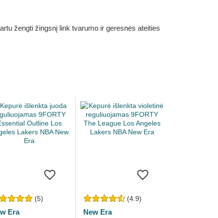
rtu žengti žingsnį link tvarumo ir geresnės ateities
(5)
(4.9)
w Era
New Era