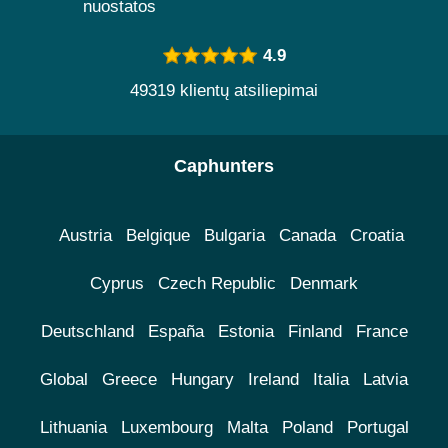
nuostatos
4.9
49319 klientų atsiliepimai
Caphunters
Austria
Belgique
Bulgaria
Canada
Croatia
Cyprus
Czech Republic
Denmark
Deutschland
España
Estonia
Finland
France
Global
Greece
Hungary
Ireland
Italia
Latvia
Lithuania
Luxembourg
Malta
Poland
Portugal