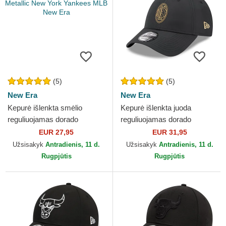
(5)
(5)
New Era
New Era
Kepurė išlenkta smėlio
Kepurė išlenkta juoda
reguliuojamas dorado
reguliuojamas dorado
9FORTY Metallic New York
9FORTY AC Milan Serie A
EUR 27,95
EUR 31,95
Yankees MLB New Era
New Era
Užsisakyk
Antradienis, 11 d.
Užsisakyk
Antradienis, 11 d.
Rugpjūtis
Rugpjūtis