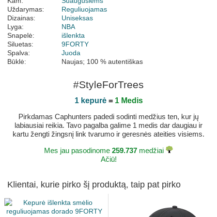
Kam:
Suaugusiems
Uždarymas:
Reguliuojamas
Dizainas:
Uniseksas
Lyga:
NBA
Snapelė:
išlenkta
Siluetas:
9FORTY
Spalva:
Juoda
Būklė:
Naujas; 100 % autentiškas
#StyleForTrees
1 kepurė
=
1 Medis
Pirkdamas Caphunters padedi sodinti medžius ten, kur jų
labiausiai reikia. Tavo pagalba galime 1 medis dar daugiau ir
kartu žengti žingsnį link tvarumo ir geresnės ateities visiems.
Mes jau pasodinome
259.737
medžiai
Ačiū!
Klientai, kurie pirko šį produktą, taip pat pirko