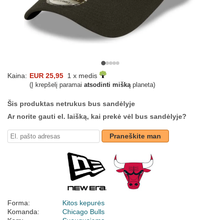
Kaina:
EUR 25,95
1 x medis
(Į krepšelį paramai
atsodinti mišką
planeta)
Šis produktas netrukus bus sandėlyje
Ar norite gauti el. laišką, kai prekė vėl bus sandėlyje?
Praneškite man
Forma:
Kitos kepurės
Komanda:
Chicago Bulls