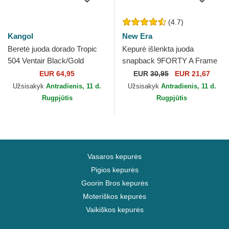
(4.7)
Kangol
New Era
Beretė juoda dorado Tropic
Kepurė išlenkta juoda
504 Ventair Black/Gold
snapback 9FORTY A Frame
Kangol
Tonal Chicago Bulls NBA
EUR 64,95
EUR
30,95
EUR 21,67
New Era
Užsisakyk
Antradienis, 11 d.
Užsisakyk
Antradienis, 11 d.
Rugpjūtis
Rugpjūtis
Vasaros kepurės
Pigios kepurės
Goorin Bros kepurės
Moteriškos kepurės
Vaikiškos kepurės