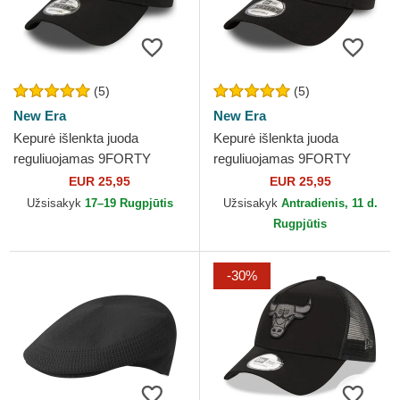
(5)
(5)
New Era
New Era
Kepurė išlenkta juoda
Kepurė išlenkta juoda
reguliuojamas 9FORTY
reguliuojamas 9FORTY
League Essential Chicago
Essential Chicago Bulls NBA
EUR 25,95
EUR 25,95
Bulls NBA New Era
New Era
Užsisakyk
17–19 Rugpjūtis
Užsisakyk
Antradienis, 11 d.
Rugpjūtis
-30%