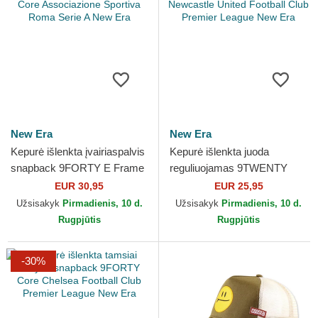
New Era
New Era
Kepurė išlenkta įvairiaspalvis
Kepurė išlenkta juoda
snapback 9FORTY E Frame
reguliuojamas 9TWENTY
Core Associazione Sportiva
Core Newcastle United
EUR 30,95
EUR 25,95
Roma Serie A...
Football Club Premier
Užsisakyk
Pirmadienis, 10 d.
Užsisakyk
Pirmadienis, 10 d.
League...
Rugpjūtis
Rugpjūtis
-30%