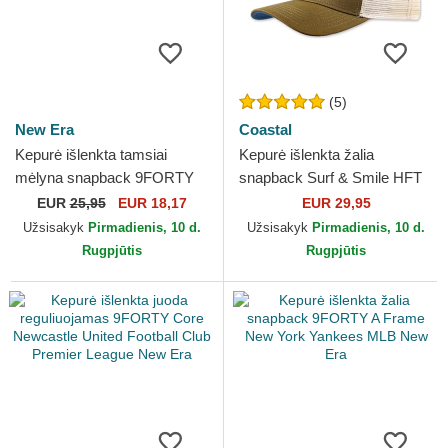
(5)
New Era
Coastal
Kepurė išlenkta tamsiai
Kepurė išlenkta žalia
mėlyna snapback 9FORTY
snapback Surf & Smile HFT
Core Chelsea Football Club
Coastal
EUR
25,95
EUR 18,17
EUR 29,95
Premier League New Era
Užsisakyk
Pirmadienis, 10 d.
Užsisakyk
Pirmadienis, 10 d.
Rugpjūtis
Rugpjūtis