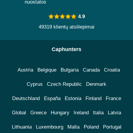
nuostatos
4.9
49319 klientų atsiliepimai
Caphunters
Austria
Belgique
Bulgaria
Canada
Croatia
Cyprus
Czech Republic
Denmark
Deutschland
España
Estonia
Finland
France
Global
Greece
Hungary
Ireland
Italia
Latvia
Lithuania
Luxembourg
Malta
Poland
Portugal