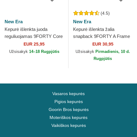
(4.5)
New Era
New Era
Kepurė išlenkta juoda
Kepurė išlenkta žalia
reguliuojamas 9FORTY Core
snapback 9FORTY A Frame
Newcastle United Football
New York Yankees MLB New
EUR 25,95
EUR 30,95
Club Premier League New...
Era
Užsisakyk
14–18 Rugpjūtis
Užsisakyk
Pirmadienis, 10 d.
Rugpjūtis
Vasaros kepurės
Pigios kepurės
Goorin Bros kepurės
Moteriškos kepurės
Vaikiškos kepurės