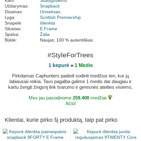
Kam:
Suaugusiems
Uždarymas:
Snapback
Dizainas:
Uniseksas
Lyga:
Scottish Premiership
Snapelė:
išlenkta
Siluetas:
E Frame
Spalva:
Žalia
Būklė:
Naujas; 100 % autentiškas
#StyleForTrees
1 kepurė
=
1 Medis
Pirkdamas Caphunters padedi sodinti medžius ten, kur jų
labiausiai reikia. Tavo pagalba galime 1 medis dar daugiau ir
kartu žengti žingsnį link tvarumo ir geresnės ateities visiems.
Mes jau pasodinome
259.408
medžiai
Ačiū!
Klientai, kurie pirko šį produktą, taip pat pirko