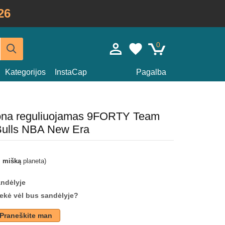
26
0
Kategorijos
InstaCap
Pagalba
dona reguliuojamas 9FORTY Team
Bulls NBA New Era
i mišką
planeta)
andėlyje
prekė vėl bus sandėlyje?
Praneškite man