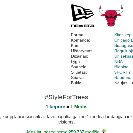
Forma:
Kitos kep
Komanda:
Chicago B
Kam:
Suaugusi
Uždarymas:
Reguliuo
Dizainas:
Uniseksa
Lyga:
NBA
Snapelė:
išlenkta
Siluetas:
9FORTY
Spalva:
Raudona
Būklė:
Naujas; 1
#StyleForTrees
1 kepurė
=
1 Medis
r jų labiausiai reikia. Tavo pagalba galime 1 medis dar daugiau ir ka
visiems.
Mes jau pasodinome
259.737
medžiai