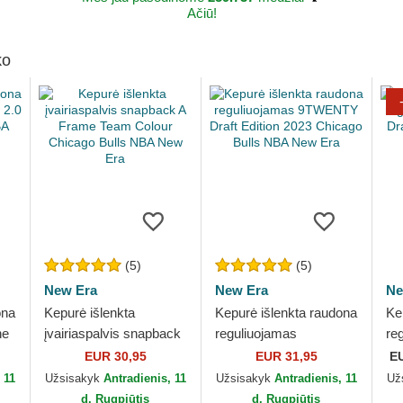
Ačiū!
ko
(5)
(5)
New Era
New Era
Ne
ona
Kepurė išlenkta
Kepurė išlenkta raudona
Ke
ne
įvairiaspalvis snapback
reguliuojamas
re
A Frame Team Colour
9TWENTY Draft Edition
9T
EUR 30,95
EUR 31,95
E
Chicago Bulls NBA New
2023 Chicago Bulls
Ch
 11
Užsisakyk
Antradienis, 11
Užsisakyk
Antradienis, 11
Už
Era
NBA New Era
Er
d. Rugpjūtis
d. Rugpjūtis