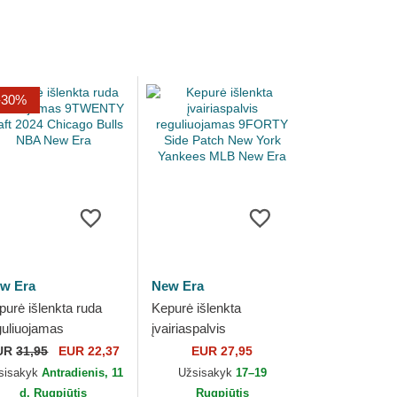
-30%
w Era
New Era
purė išlenkta ruda
Kepurė išlenkta
guliuojamas
įvairiaspalvis
WENTY Draft 2024
reguliuojamas 9FORTY
UR
31,95
EUR 22,37
EUR 27,95
icago Bulls NBA New
Side Patch New York
sisakyk
Antradienis, 11
Užsisakyk
17–19
a
Yankees MLB New Era
d. Rugpjūtis
Rugpjūtis