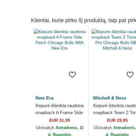
Klientai, kurie pirko šį produktą, taip pat pir
New Era
Mitchell & Ness
Kepurė išlenkta raudona
Kepurė išlenkta raud
snapback A Frame Side
snapback Team 2 To
Patch Chicago Bulls
2.0 Pro Chicago Bulls
EUR 31,95
EUR 29,95
NBA New Era
NBA Mitchell & Ness
Užsisakyk
Antradienis, 11
Užsisakyk
Antradienis,
d. Rugpjūtis
d. Rugpjūtis