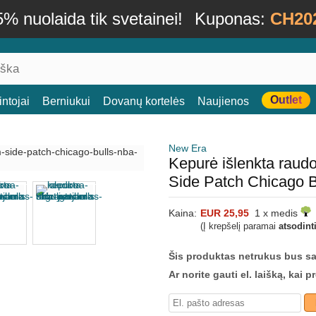
% nuolaida tik svetainei!
Kuponas:
CH20
Outlet
ntojai
Berniukui
Dovanų kortelės
Naujienos
New Era
Kepurė išlenkta rau
Side Patch Chicago 
Kaina:
EUR 25,95
1 x medis
(Į krepšelį paramai
atsodint
Šis produktas netrukus bus s
Ar norite gauti el. laišką, kai 