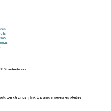
urės
ulls
ems
jamas
s
00 % autentiškas
rtu žengti žingsnį link tvarumo ir geresnės ateities