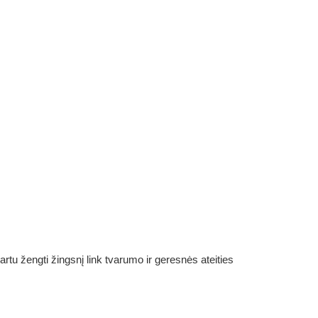
rtu žengti žingsnį link tvarumo ir geresnės ateities