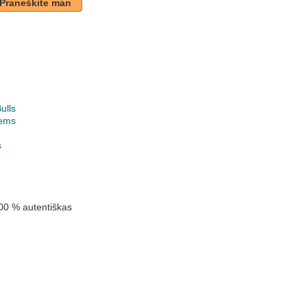
Praneškite man
ulls
ems
k
s
00 % autentiškas