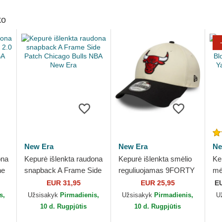
ko
New Era
New Era
Ne
ona
Kepurė išlenkta raudona
Kepurė išlenkta smėlio
Ke
ne
snapback A Frame Side
reguliuojamas 9FORTY
mė
Patch Chicago Bulls
Colour Block Chicago
Co
EUR 31,95
EUR 25,95
E
NBA New Era
Bulls NBA New Era
Ne
s,
Užsisakyk
Pirmadienis,
Užsisakyk
Pirmadienis,
U
ML
10 d. Rugpjūtis
10 d. Rugpjūtis