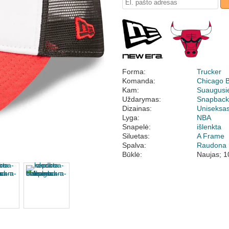
Forma:
Trucker
Komanda:
Chicago B
Kam:
Suaugusi
Uždarymas:
Snapbac
Dizainas:
Uniseksa
Lyga:
NBA
Snapelė:
išlenkta
Siluetas:
A Frame
Spalva:
Raudona
Būklė:
Naujas; 1