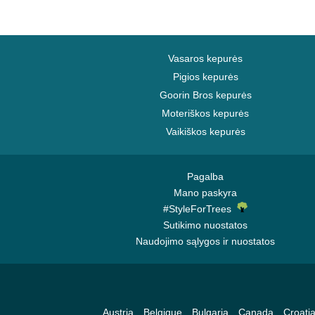
Vasaros kepurės
Pigios kepurės
Goorin Bros kepurės
Moteriškos kepurės
Vaikiškos kepurės
Pagalba
Mano paskyra
#StyleForTrees
Sutikimo nuostatos
Naudojimo sąlygos ir nuostatos
Austria
Belgique
Bulgaria
Canada
Croati