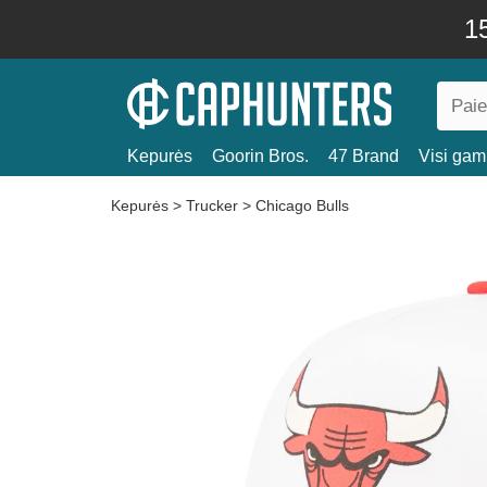
15
Kepurės
Goorin Bros.
47 Brand
Visi gami
Kepurės
>
Trucker
>
Chicago Bulls