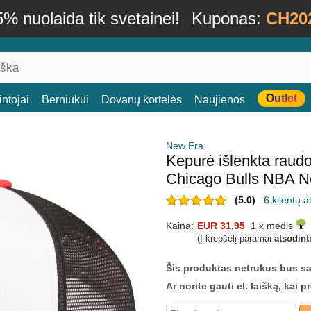
% nuolaida tik svetainei!
Kuponas:
CH20
Outlet
ntojai
Berniukui
Dovanų kortelės
Naujienos
New Era
Kepurė išlenkta rau
Chicago Bulls NBA N
(5.0)
6 klientų a
Kaina:
EUR 31,95
1 x medis
(Į krepšelį paramai
atsodint
Šis produktas netrukus bus s
Ar norite gauti el. laišką, kai 