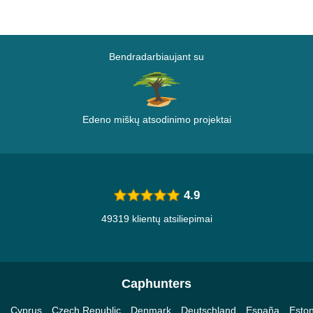
Bendradarbiaujant su
Edeno miškų atsodinimo projektai
4.9
49319 klientų atsiliepimai
Caphunters
a
Cyprus
Czech Republic
Denmark
Deutschland
España
Eston