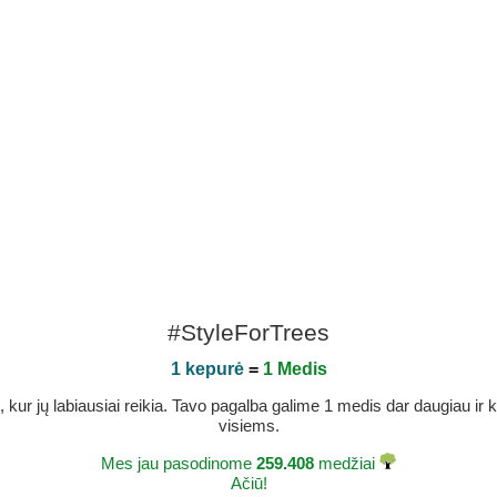
#StyleForTrees
1 kepurė
=
1 Medis
r jų labiausiai reikia. Tavo pagalba galime 1 medis dar daugiau ir ka
visiems.
Mes jau pasodinome
259.408
medžiai
Ačiū!