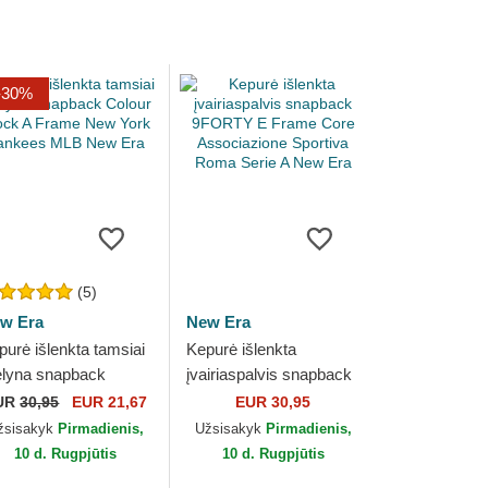
-30%
(5)
w Era
New Era
purė išlenkta tamsiai
Kepurė išlenkta
lyna snapback
įvairiaspalvis snapback
lour Block A Frame
9FORTY E Frame Core
UR
30,95
EUR 21,67
EUR 30,95
w York Yankees
Associazione Sportiva
žsisakyk
Pirmadienis,
Užsisakyk
Pirmadienis,
B New Era
Roma Serie A...
10 d. Rugpjūtis
10 d. Rugpjūtis