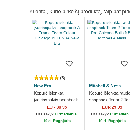
Klientai, kurie pirko šį produktą, taip pat pir
(5)
New Era
Mitchell & Ness
Kepurė išlenkta
Kepurė išlenkta raud
įvairiaspalvis snapback
snapback Team 2 To
A Frame Team Colour
2.0 Pro Chicago Bulls
EUR 30,95
EUR 29,95
Chicago Bulls NBA New
NBA Mitchell & Ness
Užsisakyk
Pirmadienis,
Užsisakyk
Pirmadieni
Era
10 d. Rugpjūtis
10 d. Rugpjūtis