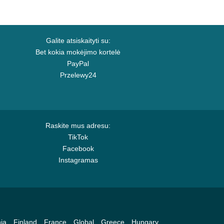
Galite atsiskaityti su:
Bet kokia mokėjimo kortelė
PayPal
Przelewy24
Raskite mus adresu:
TikTok
Facebook
Instagramas
ia
Finland
France
Global
Greece
Hungary