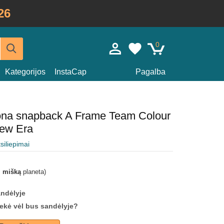
26
0
Kategorijos
InstaCap
Pagalba
dona snapback A Frame Team Colour
ew Era
tsiliepimai
i mišką
planeta)
andėlyje
prekė vėl bus sandėlyje?