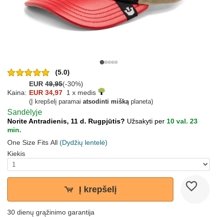
(5.0)
EUR
49,95
(-30%)
Kaina:
EUR 34,97
1 x medis
(Į krepšelį paramai
atsodinti mišką
planeta)
Sandėlyje
Norite Antradienis, 11 d. Rugpjūtis?
Užsakyti per
10 val. 23
min.
One Size Fits All
(Dydžių lentelė)
Kiekis
Į krepšelį
30 dienų grąžinimo garantija