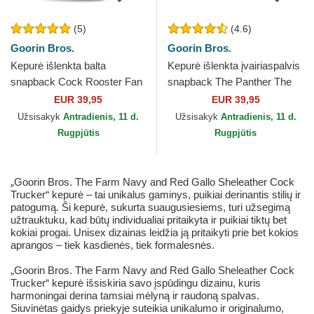
(5)
(4.6)
Goorin Bros.
Goorin Bros.
Kepurė išlenkta balta
Kepurė išlenkta įvairiaspalvis
snapback Cock Rooster Fan
snapback The Panther The
Institution Ball Club Global
Farm Goorin Bros.
EUR 39,95
EUR 39,95
Core Denim The Farm...
Užsisakyk
Antradienis, 11 d.
Užsisakyk
Antradienis, 11 d.
Rugpjūtis
Rugpjūtis
„Goorin Bros. The Farm Navy and Red Gallo Sheleather Cock
Trucker“ kepurė – tai unikalus gaminys, puikiai derinantis stilių ir
patogumą. Ši kepurė, sukurta suaugusiesiems, turi užsegimą
užtrauktuku, kad būtų individualiai pritaikyta ir puikiai tiktų bet
kokiai progai. Unisex dizainas leidžia ją pritaikyti prie bet kokios
aprangos – tiek kasdienės, tiek formalesnės.
„Goorin Bros. The Farm Navy and Red Gallo Sheleather Cock
Trucker“ kepurė išsiskiria savo įspūdingu dizainu, kuris
harmoningai derina tamsiai mėlyną ir raudoną spalvas.
Siuvinėtas gaidys priekyje suteikia unikalumo ir originalumo,