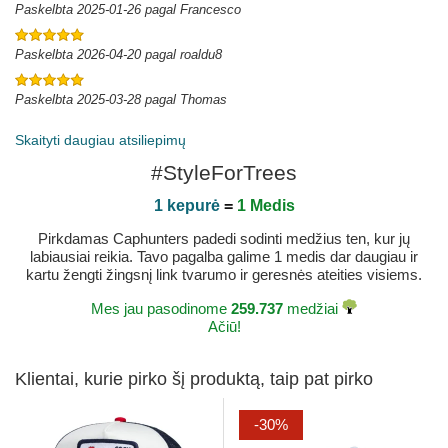
Paskelbta 2025-01-26 pagal Francesco
Paskelbta 2026-04-20 pagal roaldu8
Paskelbta 2025-03-28 pagal Thomas
Skaityti daugiau atsiliepimų
#StyleForTrees
1 kepurė
=
1 Medis
Pirkdamas Caphunters padedi sodinti medžius ten, kur jų
labiausiai reikia. Tavo pagalba galime 1 medis dar daugiau ir
kartu žengti žingsnį link tvarumo ir geresnės ateities visiems.
Mes jau pasodinome
259.737
medžiai
Ačiū!
Klientai, kurie pirko šį produktą, taip pat pirko
-30%