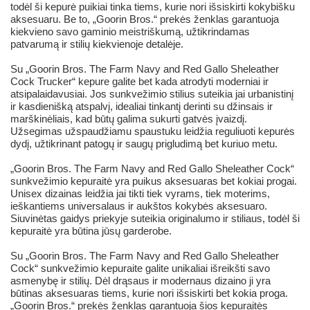
todėl ši kepurė puikiai tinka tiems, kurie nori išsiskirti kokybišku
aksesuaru. Be to, „Goorin Bros.“ prekės ženklas garantuoja
kiekvieno savo gaminio meistriškumą, užtikrindamas
patvarumą ir stilių kiekvienoje detalėje.
Su „Goorin Bros. The Farm Navy and Red Gallo Sheleather
Cock Trucker“ kepure galite bet kada atrodyti moderniai ir
atsipalaidavusiai. Jos sunkvežimio stilius suteikia jai urbanistinį
ir kasdienišką atspalvį, idealiai tinkantį derinti su džinsais ir
marškinėliais, kad būtų galima sukurti gatvės įvaizdį.
Užsegimas užspaudžiamu spaustuku leidžia reguliuoti kepurės
dydį, užtikrinant patogų ir saugų prigludimą bet kuriuo metu.
„Goorin Bros. The Farm Navy and Red Gallo Sheleather Cock“
sunkvežimio kepuraitė yra puikus aksesuaras bet kokiai progai.
Unisex dizainas leidžia jai tikti tiek vyrams, tiek moterims,
ieškantiems universalaus ir aukštos kokybės aksesuaro.
Siuvinėtas gaidys priekyje suteikia originalumo ir stiliaus, todėl ši
kepuraitė yra būtina jūsų garderobe.
Su „Goorin Bros. The Farm Navy and Red Gallo Sheleather
Cock“ sunkvežimio kepuraite galite unikaliai išreikšti savo
asmenybę ir stilių. Dėl drąsaus ir modernaus dizaino ji yra
būtinas aksesuaras tiems, kurie nori išsiskirti bet kokia proga.
„Goorin Bros.“ prekės ženklas garantuoja šios kepuraitės