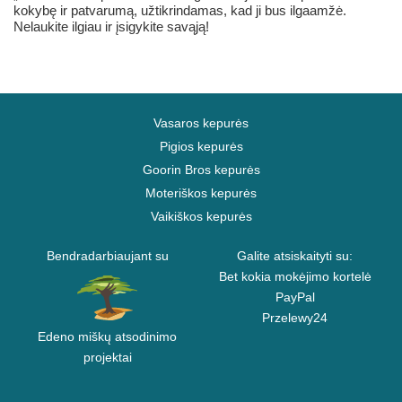
kokybę ir patvarumą, užtikrindamas, kad ji bus ilgaamžė.
Nelaukite ilgiau ir įsigykite savąją!
Vasaros kepurės
Pigios kepurės
Goorin Bros kepurės
Moteriškos kepurės
Vaikiškos kepurės
Bendradarbiaujant su
Galite atsiskaityti su:
Bet kokia mokėjimo kortelė
PayPal
Przelewy24
Edeno miškų atsodinimo
projektai