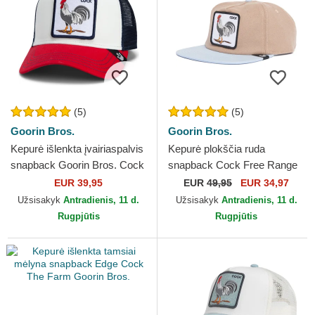
(5)
(5)
Goorin Bros.
Goorin Bros.
Kepurė išlenkta įvairiaspalvis
Kepurė plokščia ruda
snapback Goorin Bros. Cock
snapback Cock Free Range
Team Rooster Original
The Farm Flats The Farm
EUR 39,95
EUR
49,95
EUR 34,97
Recipe Team Pride...
Goorin Bros.
Užsisakyk
Antradienis, 11 d.
Užsisakyk
Antradienis, 11 d.
Rugpjūtis
Rugpjūtis