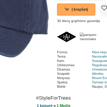
Į krepšelį
30 dienų grąžinimo garantija
Forma:
Kitos kep
Tema:
Nacionalin
Kam:
Suaugusi
Uždarymas:
Reguliuo
Dizainas:
Uniseksa
Snapelė:
išlenkta
Motyvas:
Mount Ev
Spalva:
Tamsiai 
Būklė:
Naujas; 1
#StyleForTrees
1 kepurė
=
1 Medis