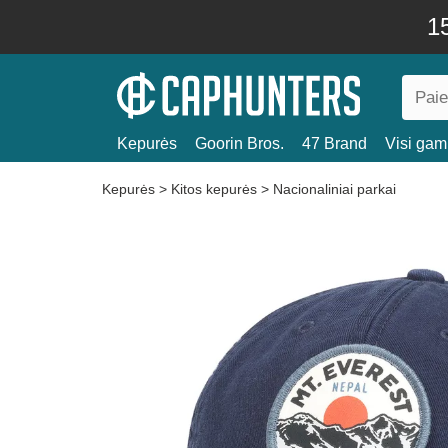
15
Kepurės
Goorin Bros.
47 Brand
Visi gami
Kepurės
>
Kitos kepurės
>
Nacionaliniai parkai