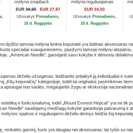
s
mėlyna snapback
mėlyna reguliuojamas
mė
w
Printed Cord American
Los Angeles Angels
An
EUR
39,95
EUR 27,97
EUR 34,50
Needle
Archive Los Angeles
An
s,
Užsisakyk
Pirmadienis,
Užsisakyk
Pirmadienis,
U
Angels MLB...
Am
10 d. Rugpjūtis
10 d. Rugpjūtis
 dydžio tamsiai mėlyna lenkta kepuraitė yra būtinas aksesuaras naci
 sukurta specialiai suaugusiesiems, pasižymi tamsiai mėlynu atspalviu, 
mtoje. „American Needle“, garsėjanti savo kokybe ir dėmesiu detalėms,
ojamas dirželio užsegimas, leidžiantis pritaikyti ją individualiai ir sute
zainą „Kitų kepuraičių“ kategorijoje, todėl tai originalus pasirinkimas t
a apsaugai nuo saulės, mėgaujantis žygiu ar ekskursija nacionaliniame
estetiką ir funkcionalumą, todėl „Mount Everest Hepcat“ yra ne tik 
erican Needle“ naudojamų medžiagų kokybė garantuoja patvarumą ir a
lynos spalvos ir reguliuojamo dirželio derinys leidžia šią kepuraitę prit
 renkatės gaminį, kuris yra daugiau nei aksesuaras: tai ryšio su nac