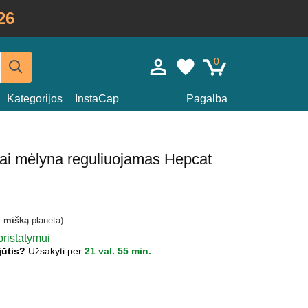
26
0
Kategorijos
InstaCap
Pagalba
iai mėlyna reguliuojamas Hepcat
i mišką
planeta)
pristatymui
jūtis?
Užsakyti per
21 val. 55 min.