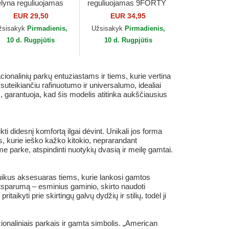
lyna reguliuojamas
reguliuojamas 9FORTY
aheim Aces Archive
World Series New York
EUR 29,50
EUR 34,95
aheim Aces MLB
Yankees MLB New Era
žsisakyk
Pirmadienis,
Užsisakyk
Pirmadienis,
erican Needle
10 d. Rugpjūtis
10 d. Rugpjūtis
onalinių parkų entuziastams ir tiems, kurie vertina
suteikiančiu rafinuotumo ir universalumo, idealiai
 garantuoja, kad šis modelis atitinka aukščiausius
ikti didesnį komfortą ilgai dėvint. Unikali jos forma
iems, kurie ieško kažko kitokio, neprarandant
 parke, atspindinti nuotykių dvasią ir meilę gamtai.
puikus aksesuaras tiems, kurie lankosi gamtos
tsparumą – esminius gaminio, skirto naudoti
aikyti prie skirtingų galvų dydžių ir stilių, todėl ji
ionaliniais parkais ir gamta simbolis. „American