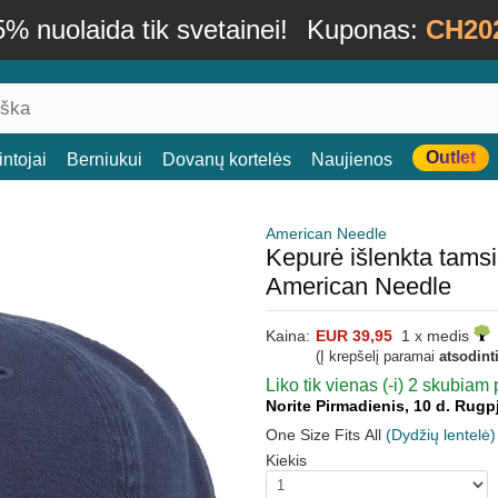
% nuolaida tik svetainei!
Kuponas:
CH20
Outlet
ntojai
Berniukui
Dovanų kortelės
Naujienos
American Needle
Kepurė išlenkta tams
American Needle
Kaina:
EUR 39,95
1 x medis
(Į krepšelį paramai
atsodint
Liko tik vienas (-i) 2 skubiam 
Norite Pirmadienis, 10 d. Rugp
One Size Fits All
(Dydžių lentelė)
Kiekis