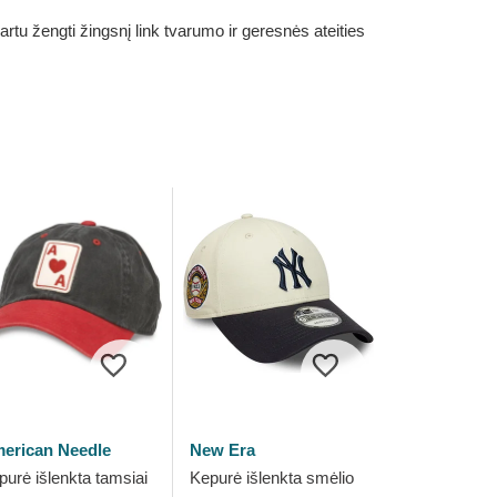
rtu žengti žingsnį link tvarumo ir geresnės ateities
erican Needle
New Era
purė išlenkta tamsiai
Kepurė išlenkta smėlio