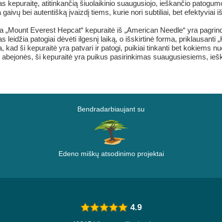
kepuraitę, atitinkančią šiuolaikinio suaugusiojo, ieškančio patogumo 
ia gaivų bei autentišką įvaizdį tiems, kurie nori subtiliai, bet efektyviai 
a „Mount Everest Hepcat“ kepuraitė iš „American Needle“ yra pagrindi
eidžia patogiai dėvėti ilgesnį laiką, o išskirtinė forma, priklausanti „K
kad ši kepuraitė yra patvari ir patogi, puikiai tinkanti bet kokiems 
os abejonės, ši kepuraitė yra puikus pasirinkimas suaugusiesiems, ieš
Bendradarbiaujant su
Edeno miškų atsodinimo projektai
4.9