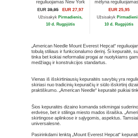
reguliuojamas New York
mėlyna reguliuojama
Black Yankees Hepcat
9FORTY Outline Ne
EUR
39,95
EUR 27,97
EUR 25,95
New York Black
York Yankees MLB
Užsisakyk
Pirmadienis,
Užsisakyk
Pirmadieni
Yankees MLB...
New Era
10 d. Rugpjūtis
10 d. Rugpjūtis
„American Needle Mount Everest Hepcat“ reguliuojamo
tobulą stiliaus ir funkcionalumo derinį. Ši kepuraitė,
tinka bet kokiai neformaliai progai ar nuotykiams ga
medžiagų ir konstrukcijos standartus.
Vienas iš išskirtiniausių kepuraitės savybių yra reguliu
skiriasi nuo tradicinių kepuraičių ir siūlo išskirtinį di
praktiškumo. „American Needle“ kepuraitė puikiai tink
Šios kepuraitės dizaino komanda sėkmingai suderino 
erdvėse, bet ir stilinga miesto mados išraiška. „Am
skirtingose aplinkose ir sąlygomis, aspektus. Tamsiai mė
universalesnė.
Pasirinkdami lenktą „Mount Everest Hepcat“ kepuraitę,