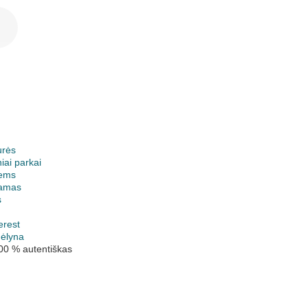
urės
iai parkai
ems
jamas
s
erest
mėlyna
00 % autentiškas