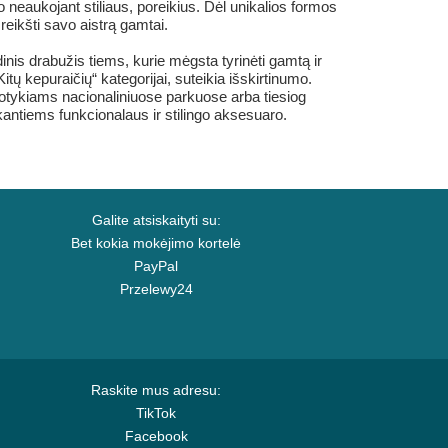
neaukojant stiliaus, poreikius. Dėl unikalios formos
išreikšti savo aistrą gamtai.
nis drabužis tiems, kurie mėgsta tyrinėti gamtą ir
itų kepuraičių“ kategorijai, suteikia išskirtinumo.
nuotykiams nacionaliniuose parkuose arba tiesiog
kantiems funkcionalaus ir stilingo aksesuaro.
Galite atsiskaityti su:
Bet kokia mokėjimo kortelė
PayPal
Przelewy24
Raskite mus adresu:
TikTok
Facebook