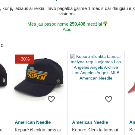
r jų labiausiai reikia. Tavo pagalba galime 1 medis dar daugiau ir ka
visiems.
Mes jau pasodinome
259.408
medžiai
Ačiū!
ko
-30%
American Needle
American Needle
Am
ai
Kepurė išlenkta tamsiai
Kepurė išlenkta tamsiai
Ke