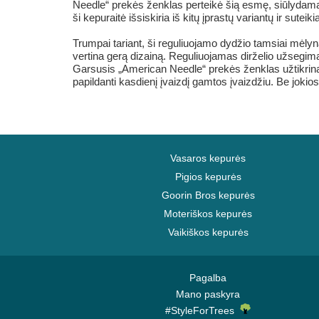
Needle“ prekės ženklas perteikė šią esmę, siūlydamas 
ši kepuraitė išsiskiria iš kitų įprastų variantų ir suteik
Trumpai tariant, ši reguliuojamo dydžio tamsiai mėlyn
vertina gerą dizainą. Reguliuojamas dirželio užsegimas l
Garsusis „American Needle“ prekės ženklas užtikrina, 
papildanti kasdienį įvaizdį gamtos įvaizdžiu. Be joki
Vasaros kepurės
Pigios kepurės
Goorin Bros kepurės
Moteriškos kepurės
Vaikiškos kepurės
Pagalba
Mano paskyra
#StyleForTrees