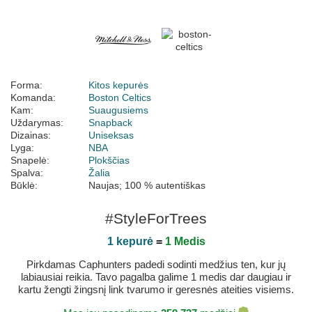
Forma:
Kitos kepurės
Komanda:
Boston Celtics
Kam:
Suaugusiems
Uždarymas:
Snapback
Dizainas:
Uniseksas
Lyga:
NBA
Snapelė:
Plokščias
Spalva:
Žalia
Būklė:
Naujas; 100 % autentiškas
#StyleForTrees
1 kepurė
=
1 Medis
Pirkdamas Caphunters padedi sodinti medžius ten, kur jų
labiausiai reikia. Tavo pagalba galime 1 medis dar daugiau ir
kartu žengti žingsnį link tvarumo ir geresnės ateities visiems.