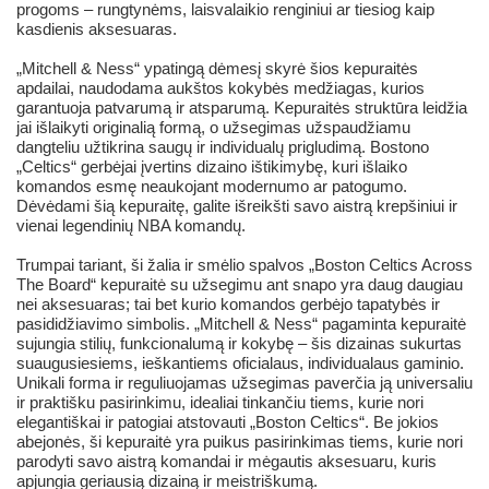
progoms – rungtynėms, laisvalaikio renginiui ar tiesiog kaip
kasdienis aksesuaras.
„Mitchell & Ness“ ypatingą dėmesį skyrė šios kepuraitės
apdailai, naudodama aukštos kokybės medžiagas, kurios
garantuoja patvarumą ir atsparumą. Kepuraitės struktūra leidžia
jai išlaikyti originalią formą, o užsegimas užspaudžiamu
dangteliu užtikrina saugų ir individualų prigludimą. Bostono
„Celtics“ gerbėjai įvertins dizaino ištikimybę, kuri išlaiko
komandos esmę neaukojant modernumo ar patogumo.
Dėvėdami šią kepuraitę, galite išreikšti savo aistrą krepšiniui ir
vienai legendinių NBA komandų.
Trumpai tariant, ši žalia ir smėlio spalvos „Boston Celtics Across
The Board“ kepuraitė su užsegimu ant snapo yra daug daugiau
nei aksesuaras; tai bet kurio komandos gerbėjo tapatybės ir
pasididžiavimo simbolis. „Mitchell & Ness“ pagaminta kepuraitė
sujungia stilių, funkcionalumą ir kokybę – šis dizainas sukurtas
suaugusiesiems, ieškantiems oficialaus, individualaus gaminio.
Unikali forma ir reguliuojamas užsegimas paverčia ją universaliu
ir praktišku pasirinkimu, idealiai tinkančiu tiems, kurie nori
elegantiškai ir patogiai atstovauti „Boston Celtics“. Be jokios
abejonės, ši kepuraitė yra puikus pasirinkimas tiems, kurie nori
parodyti savo aistrą komandai ir mėgautis aksesuaru, kuris
apjungia geriausią dizainą ir meistriškumą.