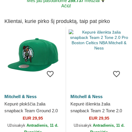
Mes jau pasodinome
259.737
medžiai
Ačiū!
Klientai, kurie pirko šį produktą, taip pat pirko
Mitchell & Ness
Mitchell & Ness
Kepurė plokščia žalia
Kepurė išlenkta žalia
snapback Team Ground 2.0
snapback Team 2 Tone 2.0
Boston Celtics NBA Mitchell
Pro Boston Celtics NBA
EUR 29,95
EUR 29,95
& Ness
Mitchell & Ness
Užsisakyk
Antradienis, 11 d.
Užsisakyk
Antradienis, 11 d.