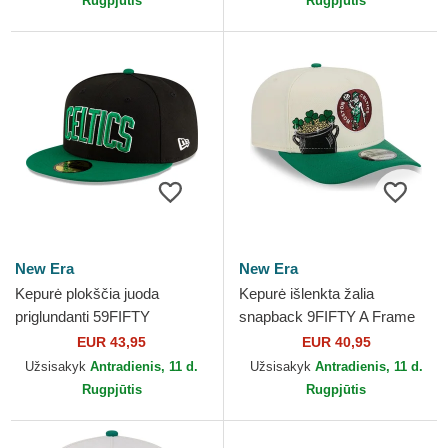
Rugpjūtis
Rugpjūtis
New Era
New Era
Kepurė plokščia juoda
Kepurė išlenkta žalia
priglundanti 59FIFTY
snapback 9FIFTY A Frame
Statement Boston Celtics
Precurved Hardwood
EUR 43,95
EUR 40,95
NBA New Era
Classics Boston Celtics NBA
Užsisakyk
Antradienis, 11 d.
Užsisakyk
Antradienis, 11 d.
New Era
Rugpjūtis
Rugpjūtis