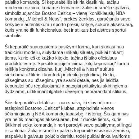
palaiko komandą. Ši kepuraitė išsiskiria klasikiniu, tačiau
moderniu dizainu, kuriame derinamos žalios ir smėlio spalvos,
simbolizuojančios Boston Celtics – vieną ikoniškiausių NBA
komandų. „Mitchell & Ness“, prekės ženklas, garsėjantis savo
kokybe ir autentiškumu sporto prekių srityje, sukūrė aksesuarą,
kuris yra ne tik funkcionalus, bet ir stiliaus bei aistros sportui
simbolis.
Ši kepuraitė suaugusiems pasižymi forma, kuri skiriasi nuo
tradicinių modelių, siūlydama unikalų siluetą, puikiai tinkantį
tiems, kurie ieško kažko kitokio, tačiau išlaiko oficialaus
produkto esmę. Specifikacijoje minima „kitų kepuraičių“ forma
reiškia konkretų dizainą, kurį „Mitchell & Ness“ sukūrė
siekdama užtikrinti komfortą ir idealų prigludimą. Be to,
užsegimas su užsegimu yra svarbi detalė, nes jis leidžia
kepuraitei būti reguliuojamai ir patogiai pritaikytai skirtingiems
dydžiams, užtikrinant ilgalaikį dėvėjimą neprarandant stiliaus.
Šios kepuraitės detalėse – nuo spalvų iki siuvinėjimo –
atsispindi Bostono „Celtics“ klubas, atspindintis vienos
sėkmingiausių NBA komandų tapatybę ir istoriją. Šis gaminys
yra ne tik madingas aksesuaras, bet ir duoklė tiems, kurie
ištikimai seka komandą ir nori parodyti savo palaikymą stilingai
ir santūriai. Žalia ir smėlio spalvos kepuraitė išsiskiria žemiškų
atspalvių ir gaivaus pojūčio deriniu, todėl puikiai tinka įvairioms