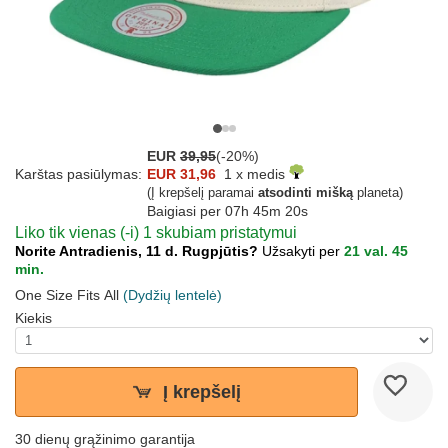
EUR
39,95
(-20%)
Karštas pasiūlymas:
EUR 31,96
1 x medis
(Į krepšelį paramai
atsodinti mišką
planeta)
Baigiasi per
07h 45m 19s
Liko tik vienas (-i) 1 skubiam pristatymui
Norite Antradienis, 11 d. Rugpjūtis?
Užsakyti per
21 val. 45
min.
One Size Fits All
(Dydžių lentelė)
Kiekis
Į krepšelį
30 dienų grąžinimo garantija