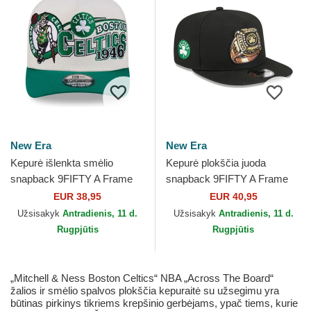
New Era
New Era
Kepurė išlenkta smėlio
Kepurė plokščia juoda
snapback 9FIFTY A Frame
snapback 9FIFTY A Frame
Classic Boston Celtics NBA
Ring Boston Celtics NBA
EUR 38,95
EUR 40,95
New Era
New Era
Užsisakyk
Antradienis, 11 d.
Užsisakyk
Antradienis, 11 d.
Rugpjūtis
Rugpjūtis
„Mitchell & Ness Boston Celtics“ NBA „Across The Board“
žalios ir smėlio spalvos plokščia kepuraitė su užsegimu yra
būtinas pirkinys tikriems krepšinio gerbėjams, ypač tiems, kurie