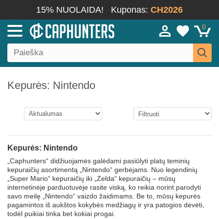
15% NUOLAIDA!
Kuponas:
CH2026
0
Kepurės: Nintendo
Kepurės: Nintendo
„Caphunters“ didžiuojamės galėdami pasiūlyti platų teminių
kepuraičių asortimentą „Nintendo“ gerbėjams. Nuo legendinių
„Super Mario“ kepuraičių iki „Zelda“ kepuraičių – mūsų
internetinėje parduotuvėje rasite viską, ko reikia norint parodyti
savo meilę „Nintendo“ vaizdo žaidimams. Be to, mūsų kepurės
pagamintos iš aukštos kokybės medžiagų ir yra patogios dėvėti,
todėl puikiai tinka bet kokiai progai.