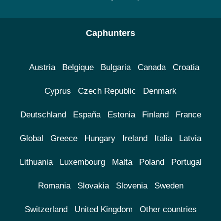
Caphunters
Austria
Belgique
Bulgaria
Canada
Croatia
Cyprus
Czech Republic
Denmark
Deutschland
España
Estonia
Finland
France
Global
Greece
Hungary
Ireland
Italia
Latvia
Lithuania
Luxembourg
Malta
Poland
Portugal
Romania
Slovakia
Slovenia
Sweden
Switzerland
United Kingdom
Other countries