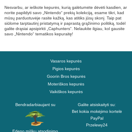
Nesvarbu, ar ieškote kepurės, kurią galėtumėte dėvėti kasdien, ar
norite papildyti savo „Nintendo“ prekių kolekciją, esame tikri, kad
mūsų parduotuvėje rasite kažką, kas atitiks jūsų skonį. Taip pat
siūlome tarptautinį pristatymą ir paprastą grąžinimo politiką, todėl
galite drąsiai apsipirkti „Caphunters“. Nelaukite ilgiau, kol gausite
savo „Nintendo“ tematikos kepuraitę!
Vasaros kepurės
Pigios kepurės
Goorin Bros kepurės
Moteriškos kepurės
Vaikiškos kepurės
Bendradarbiaujant su
Galite atsiskaityti su:
Bet kokia mokėjimo kortelė
PayPal
Przelewy24
Edeno miškų atsodinimo