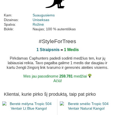
Kam:
Suaugusiems
Dizainas:
Uniseksas
Spalva:
Rožinė
Būklė:
Naujas; 100 % autentiškas
#StyleForTrees
1 Straipsnis
=
1 Medis
Pirkdamas Caphunters padedi sodinti medžius ten, kur jų
labiausiai reikia. Tavo pagalba galime 1 medis dar daugiau ir
kartu žengti žingsnį link tvarumo ir geresnės ateities visiems.
Mes jau pasodinome
259.781
medžiai
Ačiū!
Klientai, kurie pirko šį produktą, taip pat pirko