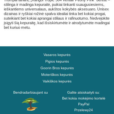
stilinga ir madinga kepuraitė, puikiai tinkanti suaugusiesiems,
ieškantiems universalaus, aukštos kokybės aksesuaro. Unisex
dizainas ir ryškiai rožinė spalva idealiai tinka bet kokiai progai,
suteikiant bet kokiai aprangai stiliaus ir rafinuotumo. Nedvejokite
įsigyti šią kepuraitę, kad išsiskirtumėte ir atrodytumėte madingai
bet kuriuo metu.
Vasaros kepurės
Pigios kepurės
Goorin Bros kepurės
Moteriškos kepurės
Vaikiškos kepurės
Bendradarbiaujant su
Galite atsiskaityti su:
Bet kokia mokėjimo kortelė
PayPal
Przelewy24