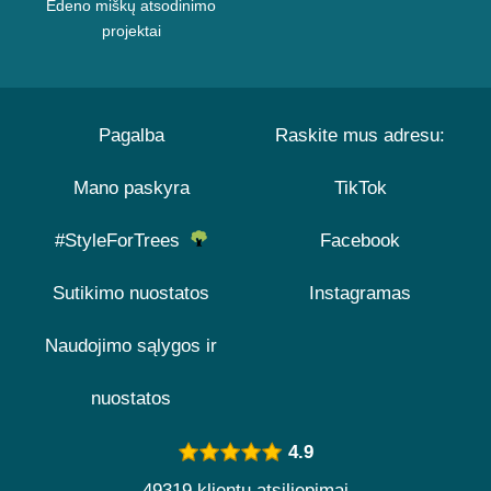
Edeno miškų atsodinimo
projektai
Pagalba
Raskite mus adresu:
Mano paskyra
TikTok
#StyleForTrees
Facebook
Sutikimo nuostatos
Instagramas
Naudojimo sąlygos ir
nuostatos
4.9
49319 klientų atsiliepimai