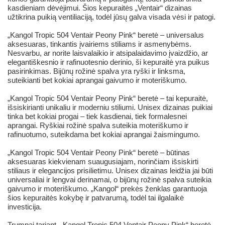
kasdieniam dėvėjimui. Šios kepuraitės „Ventair“ dizainas
užtikrina puikią ventiliaciją, todėl jūsų galva visada vėsi ir patogi.
„Kangol Tropic 504 Ventair Peony Pink“ beretė – universalus
aksesuaras, tinkantis įvairiems stiliams ir asmenybėms.
Nesvarbu, ar norite laisvalaikio ir atsipalaidavimo įvaizdžio, ar
elegantiškesnio ir rafinuotesnio derinio, ši kepuraitė yra puikus
pasirinkimas. Bijūnų rožinė spalva yra ryški ir linksma,
suteikianti bet kokiai aprangai gaivumo ir moteriškumo.
„Kangol Tropic 504 Ventair Peony Pink“ beretė – tai kepuraitė,
išsiskirianti unikaliu ir moderniu stiliumi. Unisex dizainas puikiai
tinka bet kokiai progai – tiek kasdienai, tiek formalesnei
aprangai. Ryškiai rožinė spalva suteikia moteriškumo ir
rafinuotumo, suteikdama bet kokiai aprangai žaismingumo.
„Kangol Tropic 504 Ventair Peony Pink“ beretė – būtinas
aksesuaras kiekvienam suaugusiajam, norinčiam išsiskirti
stiliaus ir elegancijos prisilietimu. Unisex dizainas leidžia jai būti
universaliai ir lengvai derinamai, o bijūnų rožinė spalva suteikia
gaivumo ir moteriškumo. „Kangol“ prekės ženklas garantuoja
šios kepuraitės kokybę ir patvarumą, todėl tai ilgalaikė
investicija.
Trumpai tariant, „Kangol Tropic 504 Ventair Peony Pink“ beretė –