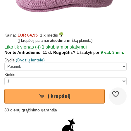
Kaina:
EUR 64,95
1 x medis
(Į krepšelį paramai
atsodinti mišką
planeta)
Liko tik vienas (-i) 1 skubiam pristatymui
Norite Antradienis, 11 d. Rugpjūtis?
Užsakyti per
9 val. 3 min.
Dydis
(Dydžių lentelė)
Kiekis
Į krepšelį
30 dienų grąžinimo garantija