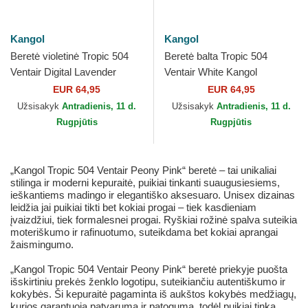
Kangol
Kangol
Beretė violetinė Tropic 504
Beretė balta Tropic 504
Ventair Digital Lavender
Ventair White Kangol
Kangol
EUR 64,95
EUR 64,95
Užsisakyk
Antradienis, 11 d.
Užsisakyk
Antradienis, 11 d.
Rugpjūtis
Rugpjūtis
„Kangol Tropic 504 Ventair Peony Pink“ beretė – tai unikaliai
stilinga ir moderni kepuraitė, puikiai tinkanti suaugusiesiems,
ieškantiems madingo ir elegantiško aksesuaro. Unisex dizainas
leidžia jai puikiai tikti bet kokiai progai – tiek kasdieniam
įvaizdžiui, tiek formalesnei progai. Ryškiai rožinė spalva suteikia
moteriškumo ir rafinuotumo, suteikdama bet kokiai aprangai
žaismingumo.
„Kangol Tropic 504 Ventair Peony Pink“ beretė priekyje puošta
išskirtiniu prekės ženklo logotipu, suteikiančiu autentiškumo ir
kokybės. Ši kepuraitė pagaminta iš aukštos kokybės medžiagų,
kurios garantuoja patvarumą ir patogumą, todėl puikiai tinka