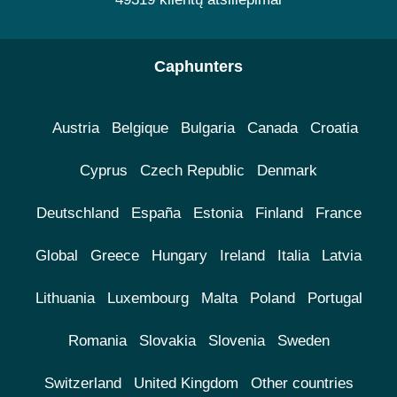
Caphunters
Austria
Belgique
Bulgaria
Canada
Croatia
Cyprus
Czech Republic
Denmark
Deutschland
España
Estonia
Finland
France
Global
Greece
Hungary
Ireland
Italia
Latvia
Lithuania
Luxembourg
Malta
Poland
Portugal
Romania
Slovakia
Slovenia
Sweden
Switzerland
United Kingdom
Other countries