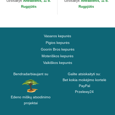
Užsisakyk
Antradienis, 11 d.
Užsisakyk
Antradienis, 11 d.
Era
Rugpjūtis
Rugpjūtis
Vasaros kepurės
Pigios kepurės
Goorin Bros kepurės
Moteriškos kepurės
Vaikiškos kepurės
Bendradarbiaujant su
Galite atsiskaityti su:
Bet kokia mokėjimo kortelė
PayPal
Przelewy24
Edeno miškų atsodinimo
projektai