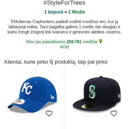
#StyleForTrees
1 kepurė
=
1 Medis
Pirkdamas Caphunters padedi sodinti medžius ten, kur jų
labiausiai reikia. Tavo pagalba galime 1 medis dar daugiau ir
kartu žengti žingsnį link tvarumo ir geresnės ateities visiems.
Mes jau pasodinome
259.781
medžiai
Ačiū!
Klientai, kurie pirko šį produktą, taip pat pirko