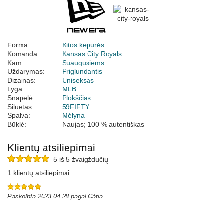
Forma:
Kitos kepurės
Komanda:
Kansas City Royals
Kam:
Suaugusiems
Uždarymas:
Priglundantis
Dizainas:
Uniseksas
Lyga:
MLB
Snapelė:
Plokščias
Siluetas:
59FIFTY
Spalva:
Mėlyna
Būklė:
Naujas; 100 % autentiškas
Klientų atsiliepimai
5 iš 5 žvaigždučių
1 klientų atsiliepimai
Paskelbta 2023-04-28 pagal Cátia