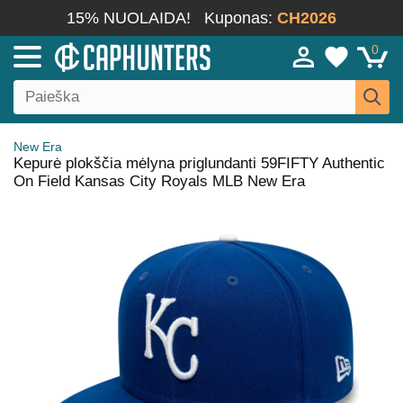
15% NUOLAIDA!
Kuponas:
CH2026
0
New Era
Kepurė plokščia mėlyna priglundanti 59FIFTY Authentic
On Field Kansas City Royals MLB New Era