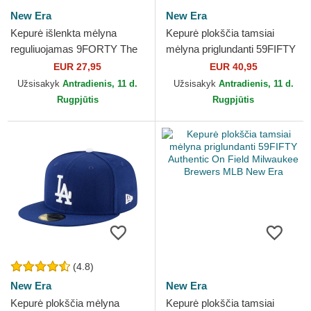
New Era
New Era
Kepurė išlenkta mėlyna
Kepurė plokščia tamsiai
reguliuojamas 9FORTY The
mėlyna priglundanti 59FIFTY
League Kansas City Royals
Authentic On Field Seattle
EUR 27,95
EUR 40,95
MLB New Era
Mariners MLB New Era
Užsisakyk
Antradienis, 11 d.
Užsisakyk
Antradienis, 11 d.
Rugpjūtis
Rugpjūtis
(4.8)
New Era
New Era
Kepurė plokščia mėlyna
Kepurė plokščia tamsiai