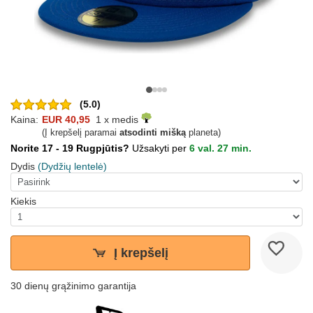
(5.0)
Kaina:
EUR 40,95
1 x medis
(Į krepšelį paramai
atsodinti mišką
planeta)
Norite 17 - 19 Rugpjūtis?
Užsakyti per
6 val. 27 min.
Dydis
(Dydžių lentelė)
Kiekis
Į krepšelį
30 dienų grąžinimo garantija