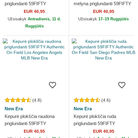
priglundanti 59FIFTY
mėlyna priglundanti 59FIFTY
Authentic On Field Game Los
Authentic On Field Milwaukee
EUR 40,95
EUR 40,95
Angeles Dodgers MLB New
Brewers MLB New Era
Užsisakyk
Antradienis, 11 d.
Užsisakyk
17–19 Rugpjūtis
Era
Rugpjūtis
(4.8)
(4.6)
New Era
New Era
Kepurė plokščia raudona
Kepurė plokščia ruda
priglundanti 59FIFTY
priglundanti 59FIFTY
Authentic On Field Los
Authentic On Field San Diego
EUR 40,95
EUR 40,95
Angeles Angels MLB New
Padres MLB New Era